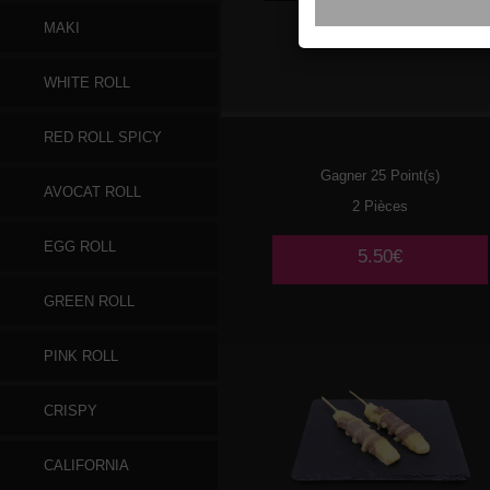
MAKI
016
SAUMON
WHITE ROLL
RED ROLL SPICY
Gagner 25 Point(s)
AVOCAT ROLL
2 Pièces
EGG ROLL
5.50€
GREEN ROLL
PINK ROLL
CRISPY
CALIFORNIA