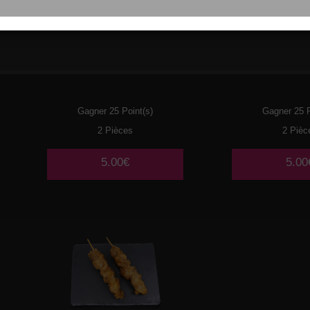
017
POULET
018
BOULE
POUL
Gagner 25 Point(s)
Gagner 25 P
2 Pièces
2 Pièc
5.00€
5.00