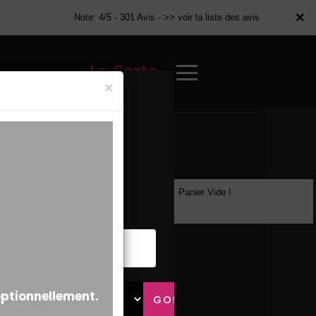
×
×
Note: 4/5 - 301 Avis -
>> voir la liste des avis
La Carte
×
Panier Vide !