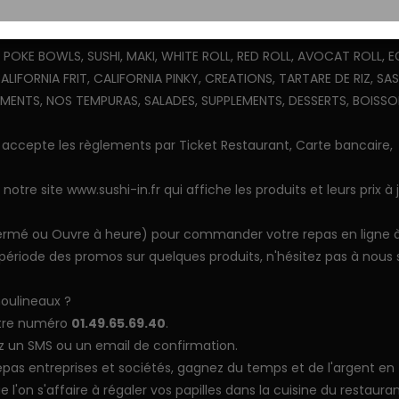
e repas en ligne sur notre site web www.sushi-in.fr, ou par
, POKE BOWLS, SUSHI, MAKI, WHITE ROLL, RED ROLL, AVOCAT ROLL, 
CALIFORNIA FRIT, CALIFORNIA PINKY, CREATIONS, TARTARE DE RIZ, SAS
EMENTS, NOS TEMPURAS, SALADES, SUPPLEMENTS, DESSERTS, BOISSO
accepte les règlements par Ticket Restaurant, Carte bancaire,
otre site www.sushi-in.fr qui affiche les produits et leurs prix à 
, Fermé ou Ouvre à heure) pour commander votre repas en ligne à
ériode des promos sur quelques produits, n'hésitez pas à nous 
oulineaux ?
otre numéro
01.49.65.69.40
.
z un SMS ou un email de confirmation.
 repas entreprises et sociétés, gagnez du temps et de l'argent en
l'on s'affaire à régaler vos papilles dans la cuisine du restaura