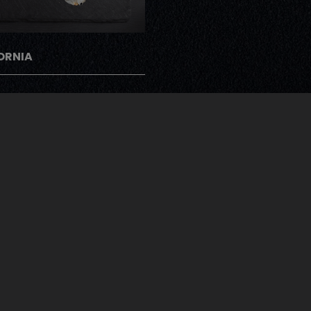
ORNIA
gramme Note Me
ents peuvent donner leur avis