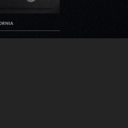
ORNIA
gramme Note Me
ents peuvent donner leur avis