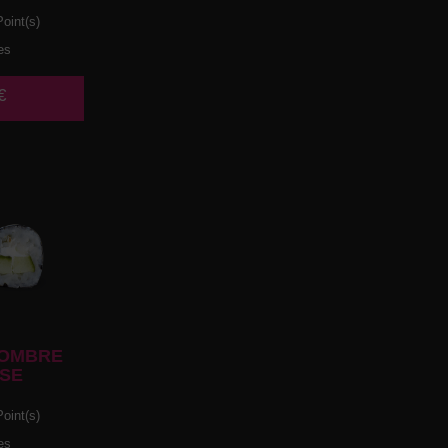
oint(s)
es
€
OMBRE
SE
oint(s)
es