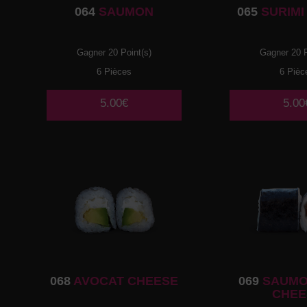
064
SAUMON
065
SURIMI
Gagner 20 Point(s)
Gagner 20 P
6 Pièces
6 Pièc
5.00€
5.00
068
AVOCAT CHEESE
069
SAUMO
CHEE