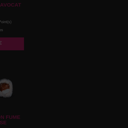
 AVOCAT
oint(s)
es
€
N FUME
SE