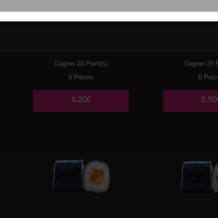
061
BOURSIN
062
CRE
AVOC
Gagner 20 Point(s)
Gagner 25 P
6 Pièces
6 Pièc
4.20€
5.50