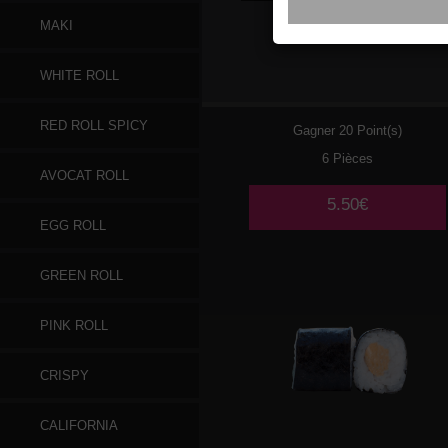
MAKI
059
SAUMON CHEESE
WHITE ROLL
RED ROLL SPICY
Gagner 20 Point(s)
6 Pièces
AVOCAT ROLL
5.50€
EGG ROLL
GREEN ROLL
PINK ROLL
CRISPY
CALIFORNIA