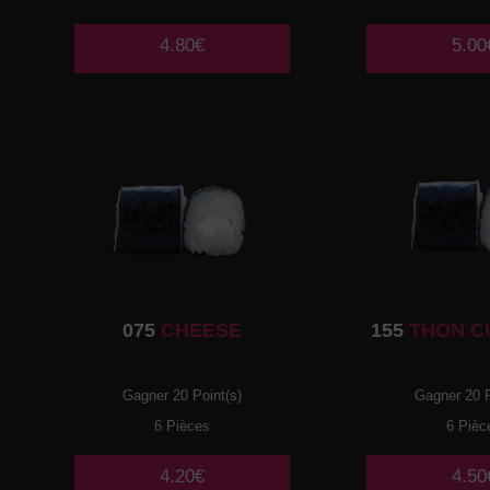
4.80€
5.00
075
CHEESE
155
THON C
Gagner 20 Point(s)
Gagner 20 P
6 Pièces
6 Pièc
4.20€
4.50