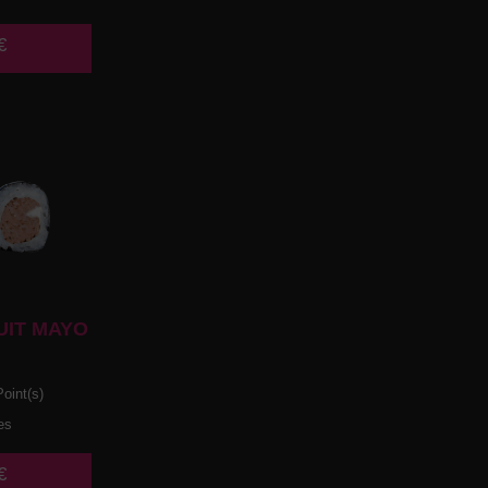
€
UIT MAYO
oint(s)
es
€