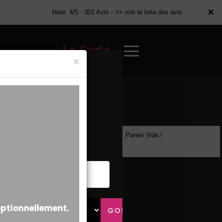
×
×
Note: 4/5 - 301 Avis -
>> voir la liste des avis
La Carte
×
Panier Vide !