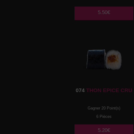
5.50€
074
THON EPICE CRU
Gagner 20 Point(s)
6 Pièces
5.20€