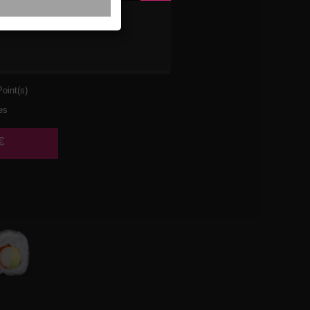
VETTE
AT
oint(s)
es
€