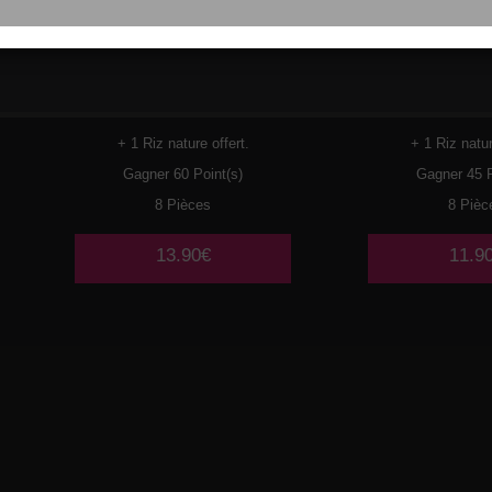
119
CREVETTES
120
PO
TEMP
+ 1 Riz nature offert.
+ 1 Riz natur
Gagner 60 Point(s)
Gagner 45 P
8 Pièces
8 Pièc
13.90€
11.9