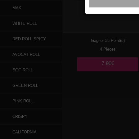
MAKI
177
CREVETTES
WHITE ROLL
RED ROLL SPICY
Gagner 35 Point(s)
4 Pièces
AVOCAT ROLL
7.90€
EGG ROLL
GREEN ROLL
PINK ROLL
CRISPY
CALIFORNIA