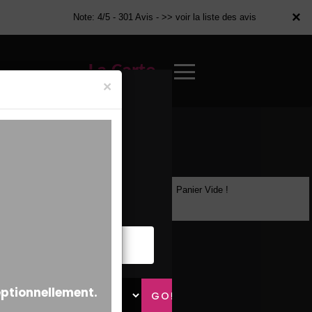
×
×
Note: 4/5 - 301 Avis -
>> voir la liste des avis
La Carte
×
Panier Vide !