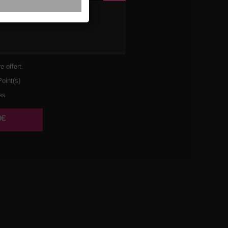
ULET
URA
e offert.
oint(s)
es
0€