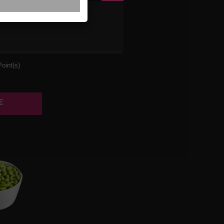
DE DE
UX
oint(s)
€