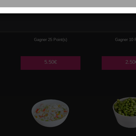
002
SALADE DE
003
SALA
CHOUX CREVETTES
CHO
Gagner 25 Point(s)
Gagner 10 P
5.50€
2.50