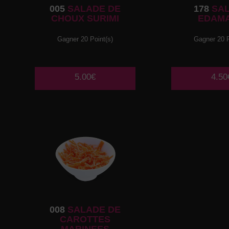
005
SALADE DE
178
SA
CHOUX SURIMI
EDAM
Gagner 20 Point(s)
Gagner 20 P
5.00€
4.50
008
SALADE DE
CAROTTES