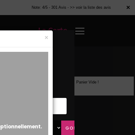
×
×
Note: 4/5 - 301 Avis -
>> voir la liste des avis
La Carte
×
Panier Vide !