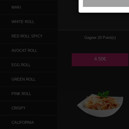
MAKI
001
ALGUES
WHITE ROLL
CONCOMBRE
RED ROLL SPICY
Gagner 20 Point(s)
AVOCAT ROLL
4.50€
EGG ROLL
GREEN ROLL
PINK ROLL
CRISPY
CALIFORNIA