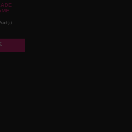
LADE
AME
oint(s)
€