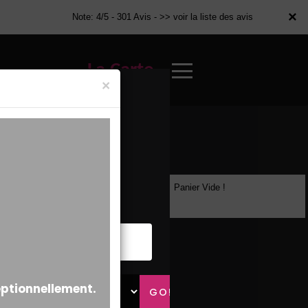
×
×
Note: 4/5 - 301 Avis -
>> voir la liste des avis
La Carte
×
Panier Vide !