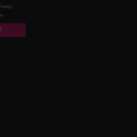
oint(s)
es
€