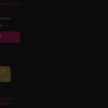
 AVOCAT
oint(s)
es
€
VETTE
 MAYO