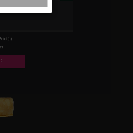
ULET
URA
oint(s)
es
€