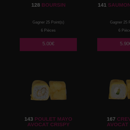
128
BOURSIN
141
SAUMON
Gagner 25 Point(s)
Gagner 25 P
6 Pièces
6 Pièc
5.00€
5.90
143
POULET MAYO
167
CRE
AVOCAT CRISPY
AVOCAT