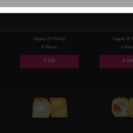
029
THON CUIT MAYO
030
PO
AVOCAT
TEMP
Gagner 25 Point(s)
Gagner 25 P
6 Pièces
6 Pièc
5.50€
5.90