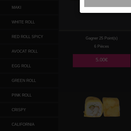
MAKI
028
CHEESE
WHITE ROLL
RED ROLL SPICY
Gagner 25 Point(s)
6 Pièces
AVOCAT ROLL
5.00€
EGG ROLL
GREEN ROLL
PINK ROLL
CRISPY
CALIFORNIA