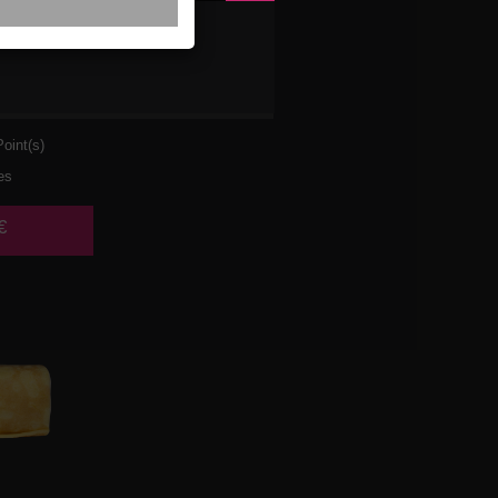
ULET
URA
oint(s)
es
€