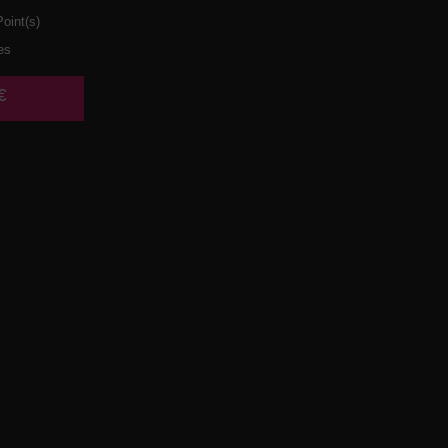
oint(s)
es
€