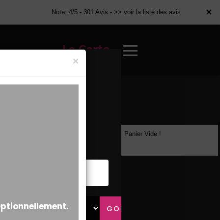
×
×
Note: 4/5 - 301 Avis -
>> voir la liste des avis
La Carte
×
Panier Vide !