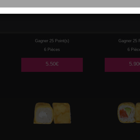
029
THON CUIT MAYO
030
PO
AVOCAT
TEMP
Gagner 25 Point(s)
Gagner 25 P
6 Pièces
6 Pièc
5.50€
5.90