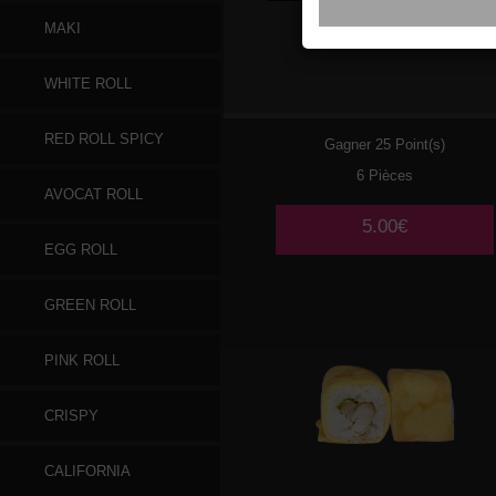
MAKI
028
CHEESE
WHITE ROLL
RED ROLL SPICY
Gagner 25 Point(s)
6 Pièces
AVOCAT ROLL
5.00€
EGG ROLL
GREEN ROLL
PINK ROLL
CRISPY
CALIFORNIA