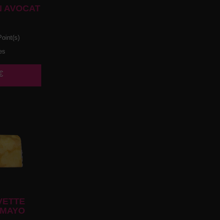
 AVOCAT
oint(s)
es
€
VETTE
 MAYO