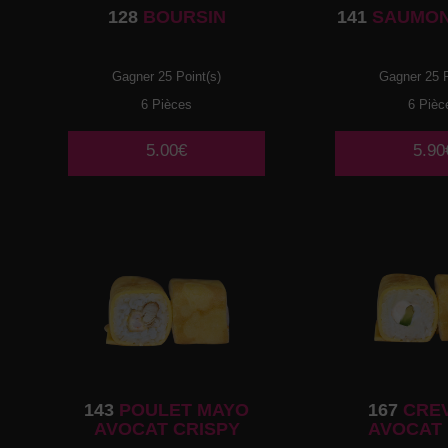
128
BOURSIN
141
SAUMON
Gagner 25 Point(s)
Gagner 25 P
6 Pièces
6 Pièc
5.00€
5.90
143
POULET MAYO
167
CRE
AVOCAT CRISPY
AVOCAT