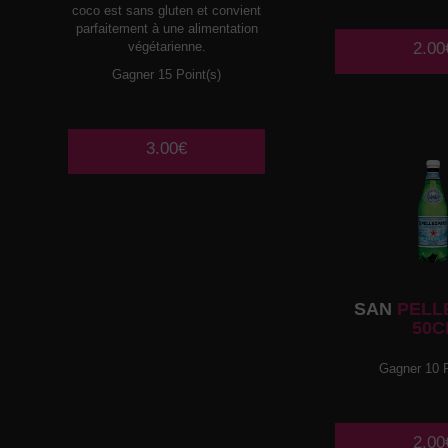
coco est sans gluten et convient
parfaitement à une alimentation
végétarienne.
2.00
Gagner 15 Point(s)
3.00€
SAN
PELL
50C
Gagner 10 P
2.00