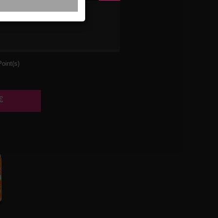
A
33CL
oint(s)
€