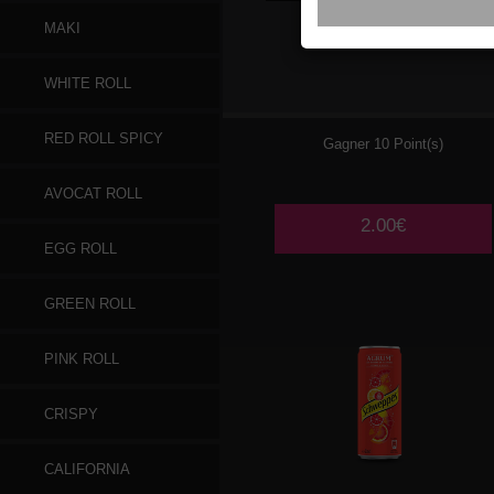
MAKI
COCA COLA 33CL
WHITE ROLL
RED ROLL SPICY
Gagner 10 Point(s)
AVOCAT ROLL
2.00€
EGG ROLL
GREEN ROLL
PINK ROLL
CRISPY
CALIFORNIA