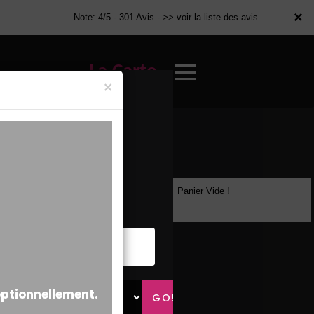
×
×
Note: 4/5 - 301 Avis -
>> voir la liste des avis
La Carte
×
Panier Vide !