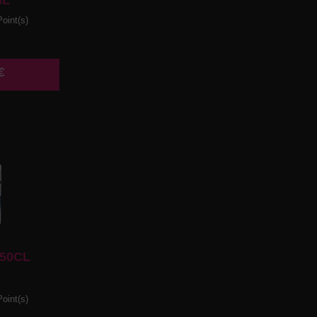
ML
oint(s)
€
50CL
oint(s)