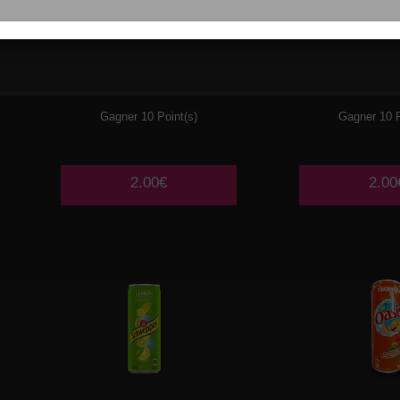
COCA
COLA ZERO
ORANGIN
33CL
Gagner 10 Point(s)
Gagner 10 P
2.00€
2.00