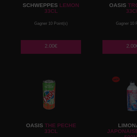
SCHWEPPES
LEMON
OASIS
TR
33CL
33C
Gagner 10 Point(s)
Gagner 10 P
2.00€
2.00
OASIS
THE PECHE
LIMON
33CL
JAPONAISE