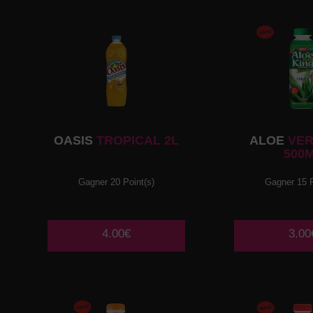
OASIS
TROPICAL 2L
ALOE
VER
500
Gagner 20 Point(s)
Gagner 15 P
4.00€
3.00