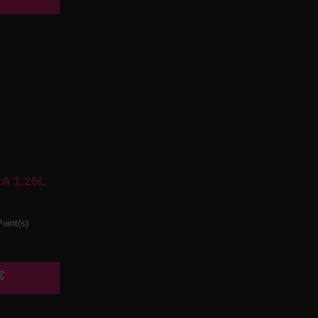
A 1.25L
oint(s)
€