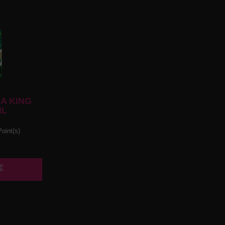
A KING
ML
oint(s)
€