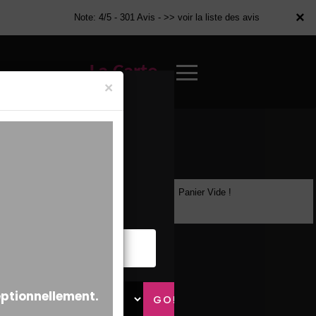
×
×
Note: 4/5 - 301 Avis -
>> voir la liste des avis
La Carte
×
Panier Vide !