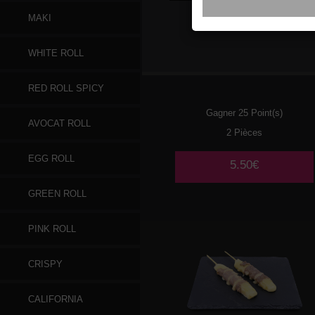
MAKI
016
SAUMON
WHITE ROLL
RED ROLL SPICY
Gagner 25 Point(s)
AVOCAT ROLL
2 Pièces
EGG ROLL
5.50€
GREEN ROLL
PINK ROLL
CRISPY
CALIFORNIA