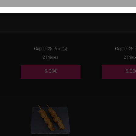
017
POULET
018
BOULE
POUL
Gagner 25 Point(s)
Gagner 25 P
2 Pièces
2 Pièc
5.00€
5.00