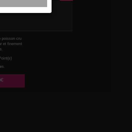
 THON
ON
e poisson cru
ur et finement
s.
oint(s)
es.
0€