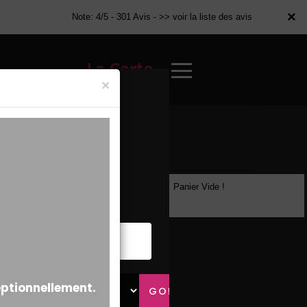
×
×
Note: 4/5 - 301 Avis -
>> voir la liste des avis
La Carte
×
Panier Vide !