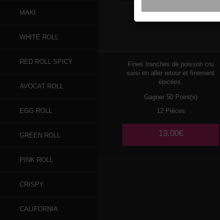
MAKI
107
SAUMON
WHITE ROLL
RED ROLL SPICY
Fines tranches de poisson cru
saisi en aller retour et finement
épicées.
AVOCAT ROLL
Gagner 50 Point(s)
12 Pièces
EGG ROLL
13.00€
GREEN ROLL
PINK ROLL
CRISPY
CALIFORNIA