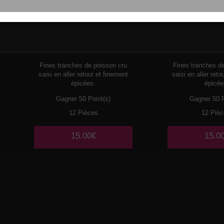
108
THON
113
DUO
SAUM
Fines tranches de poisson cru
Fines tranches d
saisi en aller retour et finement
saisi en aller reto
épicées.
épicée
Gagner 50 Point(s)
Gagner 50 P
12 Pièces
12 Pièc
15.00€
15.0