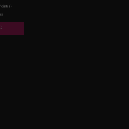
oint(s)
es
€