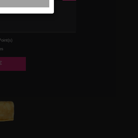
ULET
URA
oint(s)
es
€