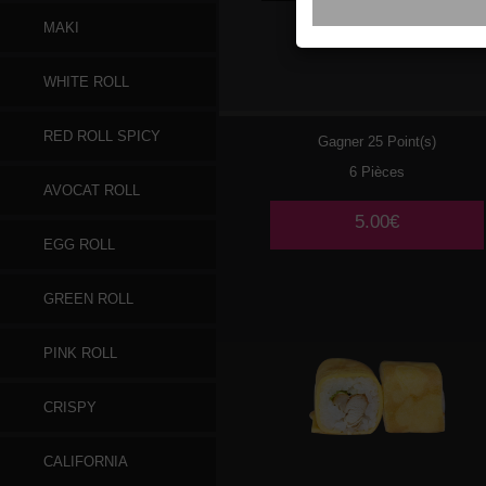
MAKI
028
CHEESE
WHITE ROLL
RED ROLL SPICY
Gagner 25 Point(s)
6 Pièces
AVOCAT ROLL
5.00€
EGG ROLL
GREEN ROLL
PINK ROLL
CRISPY
CALIFORNIA