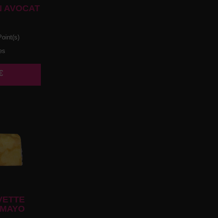
 AVOCAT
oint(s)
es
€
VETTE
 MAYO