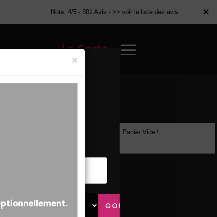
×
×
Note: 4/5 - 301 Avis -
>> voir la liste des avis
La Carte
×
Panier Vide !