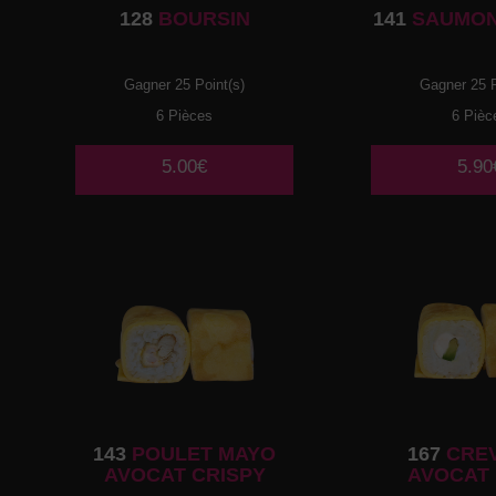
128
BOURSIN
141
SAUMON
Gagner 25 Point(s)
Gagner 25 P
6 Pièces
6 Pièc
5.00€
5.90
143
POULET MAYO
167
CRE
AVOCAT CRISPY
AVOCAT