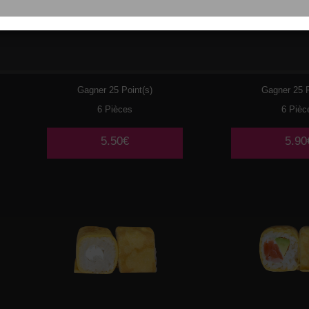
029
THON CUIT MAYO
030
PO
AVOCAT
TEMP
Gagner 25 Point(s)
Gagner 25 P
6 Pièces
6 Pièc
5.50€
5.90