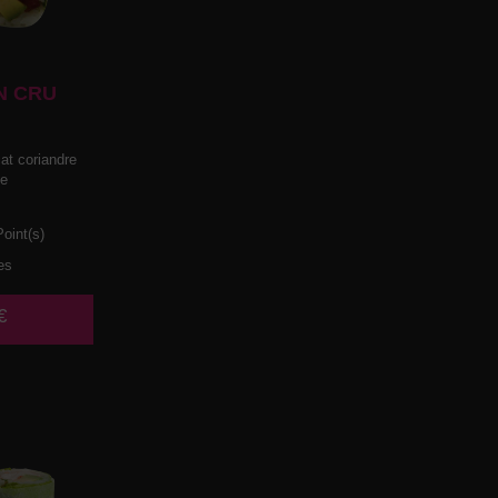
N CRU
t coriandre
he
oint(s)
es
€