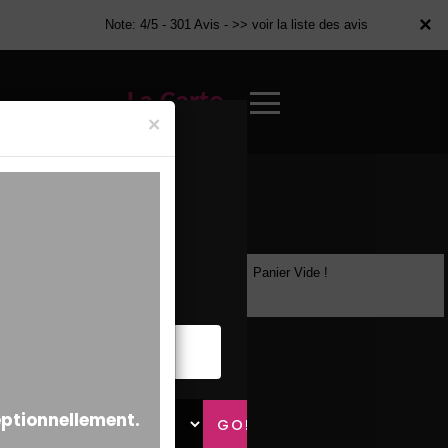
×
×
Note: 4/5 - 301 Avis -
>> voir la liste des avis
La Carte
×
Panier Vide !