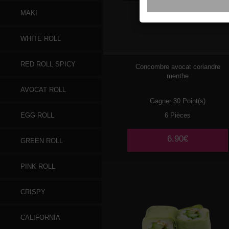
MAKI
076
SAUMON
WHITE ROLL
RED ROLL SPICY
Concombre avocat coriandre
menthe
AVOCAT ROLL
Gagner 30 Point(s)
6 Pièces
EGG ROLL
6.90€
GREEN ROLL
PINK ROLL
CRISPY
CALIFORNIA