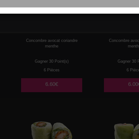
077
POULET MAYO
078
SURIM
Concombre avocat coriandre
Concombre avoca
menthe
ment
Gagner 30 Point(s)
Gagner 30 P
6 Pièces
6 Pièc
6.60€
6.00