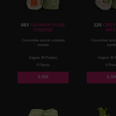
083
SAUMON FUMÉ
125
CREV
CHEESE
MAY
Concombre avocat coriandre
Concombre avoca
menthe
ment
Gagner 30 Point(s)
Gagner 30 P
6 Pièces
6 Pièc
6.90€
6.90