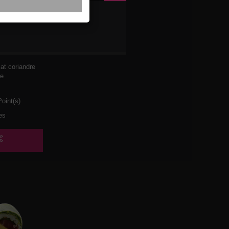
I MAYO
t coriandre
he
oint(s)
es
€