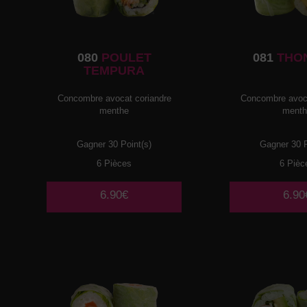
080
POULET
081
THO
TEMPURA
Concombre avocat coriandre
Concombre avoca
menthe
ment
Gagner 30 Point(s)
Gagner 30 P
6 Pièces
6 Pièc
6.90€
6.90