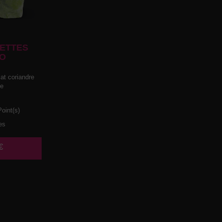
ETTES
O
t coriandre
he
oint(s)
es
€