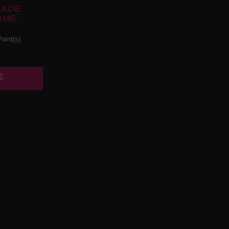
LADE
AME
oint(s)
€