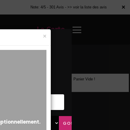
×
×
Note: 4/5 - 301 Avis -
>> voir la liste des avis
La Carte
×
Panier Vide !