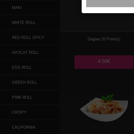
MAKI
001
ALGUES
WHITE ROLL
CONCOMBRE
RED ROLL SPICY
Gagner 20 Point(s)
AVOCAT ROLL
4.50€
EGG ROLL
GREEN ROLL
PINK ROLL
CRISPY
CALIFORNIA