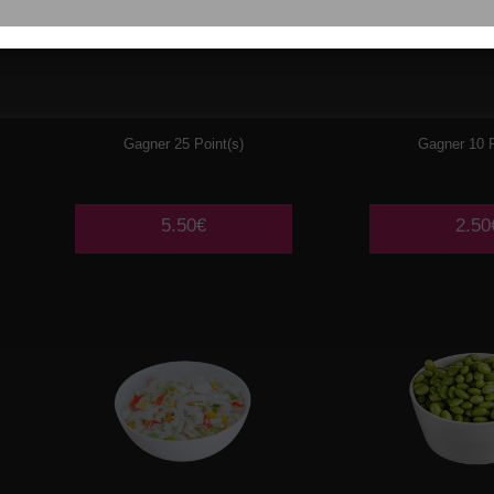
002
SALADE DE
003
SALA
CHOUX CREVETTES
CHO
Gagner 25 Point(s)
Gagner 10 P
5.50€
2.50