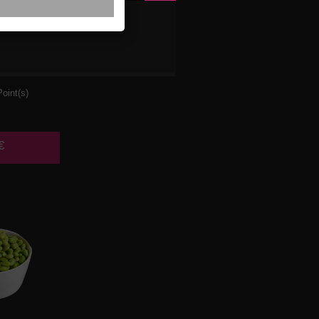
DE DE
UX
oint(s)
€