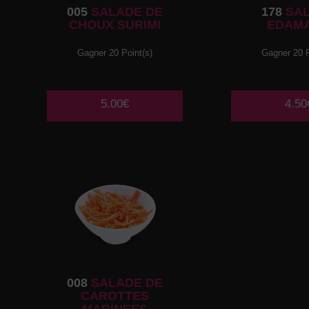
005
SALADE DE
178
SA
CHOUX SURIMI
EDAM
Gagner 20 Point(s)
Gagner 20 P
5.00€
4.50
008
SALADE DE
CAROTTES