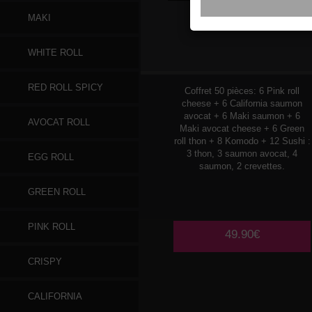
MAKI
PLATEAU
11
WHITE ROLL
RED ROLL SPICY
Coffret 50 pièces: 6 Pink roll
cheese + 6 California saumon
avocat + 6 Maki saumon + 6
AVOCAT ROLL
Maki avocat cheese + 6 Green
roll thon + 8 Komodo + 12 Sushi :
3 thon, 3 saumon avocat, 4
EGG ROLL
saumon, 2 crevettes.
GREEN ROLL
PINK ROLL
49.90€
CRISPY
CALIFORNIA