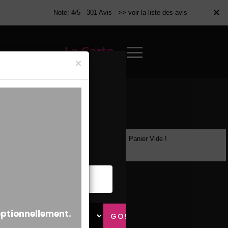
×
×
Note: 4/5 - 301 Avis -
>> voir la liste des avis
La Carte
×
Panier Vide !