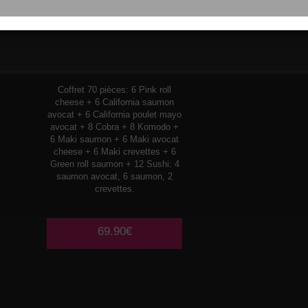
PLATEAU
12
Coffret 70 pièces: 6 Pink roll
cheese + 6 California saumon
avocat + 6 California poulet mayo
avocat + 8 Cobra + 8 Komodo +
6 Maki saumon + 6 Maki avocat
cheese + 6 Maki crevettes + 6
Green roll saumon + 12 Sushi: 4
saumon avocat, 6 saumon, 2
crevettes.
69.90€