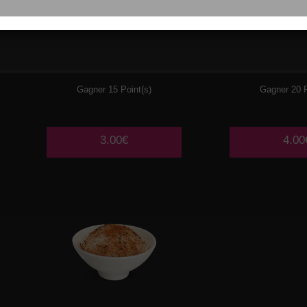
009
RIZ VINAIGRE
010
SOUP
SAUM
Gagner 15 Point(s)
Gagner 20 P
3.00€
4.00