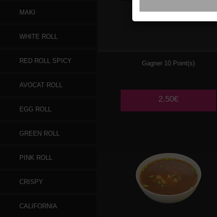
MAKI
006
RIZ NATURE
WHITE ROLL
RED ROLL SPICY
Gagner 10 Point(s)
AVOCAT ROLL
2.50€
EGG ROLL
GREEN ROLL
PINK ROLL
CRISPY
CALIFORNIA