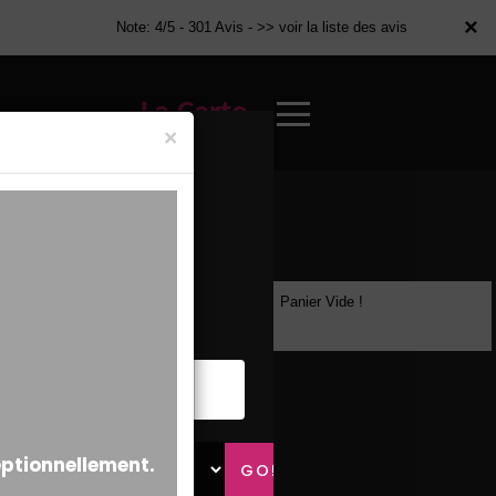
×
×
Note: 4/5 - 301 Avis -
>> voir la liste des avis
La Carte
×
Panier Vide !