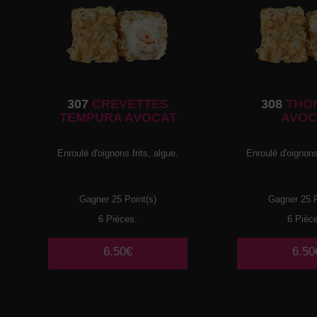
307
CREVETTES
308
THO
TEMPURA AVOCAT
AVOC
Enroulé d'oignons frits, algue.
Enroulé d'oignons 
Gagner 25 Point(s)
Gagner 25 P
6 Pièces.
6 Pièc
6.50€
6.50