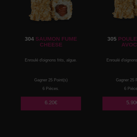
304
SAUMON FUME
305
POULE
CHEESE
AVOC
Enroulé d'oignons frits, algue.
Enroulé d'oignons 
Gagner 25 Point(s)
Gagner 25 P
6 Pièces.
6 Pièc
6.20€
5.90