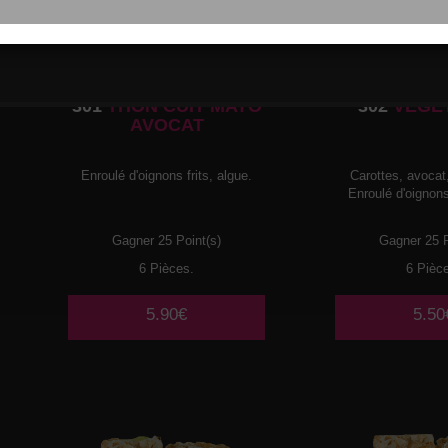
301
THON CUIT MAYO
302
VEGE
AVOCAT
Enroulé d'oignons frits, algue.
Carottes, avoca
Enroulé d'oignons 
Gagner 25 Point(s)
Gagner 25 P
6 Pièces.
6 Pièc
5.90€
5.50