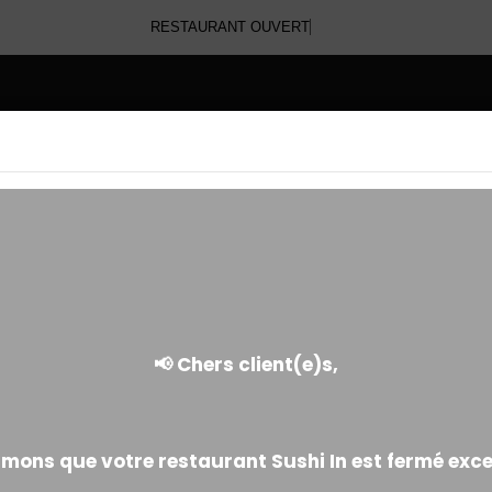
RESTAURANT OUV
E
CRISPY
Enroulé d'oignons frits