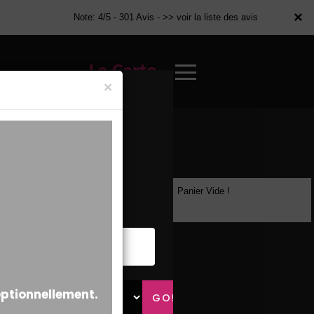
×
×
Note: 4/5 - 301 Avis -
>> voir la liste des avis
La Carte
×
Panier Vide !