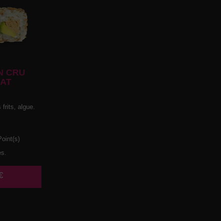
N CRU
AT
frits, algue.
oint(s)
es.
€