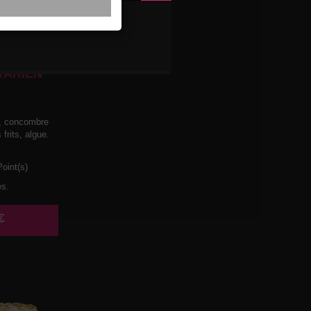
TARIEN
t, concombre
frits, algue.
oint(s)
es.
€