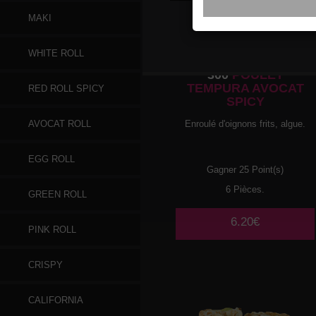
MAKI
WHITE ROLL
300
POULET
TEMPURA AVOCAT
RED ROLL SPICY
SPICY
Enroulé d'oignons frits, algue.
AVOCAT ROLL
EGG ROLL
Gagner 25 Point(s)
6 Pièces.
GREEN ROLL
6.20€
PINK ROLL
CRISPY
CALIFORNIA