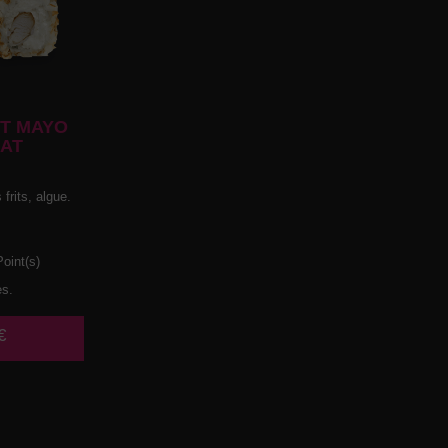
T MAYO
AT
frits, algue.
oint(s)
es.
€