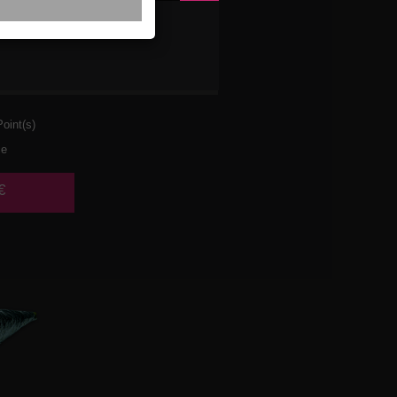
 AVOCAT
MBRE
oint(s)
ce
€