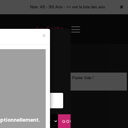
×
×
Note: 4/5 - 301 Avis -
>> voir la liste des avis
La Carte
×
Panier Vide !