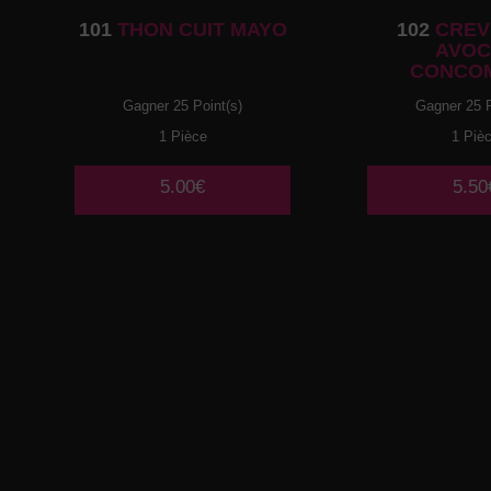
101
THON CUIT MAYO
102
CREV
AVOC
CONCO
Gagner 25 Point(s)
Gagner 25 P
1 Pièce
1 Piè
5.00€
5.50