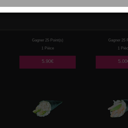
098
THON CRU
099
SURIMI
CIBOULETTE
CONCO
Gagner 25 Point(s)
Gagner 25 P
1 Pièce
1 Piè
5.90€
5.00