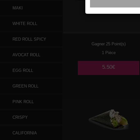
MAKI
097
SAUMON AVOCAT
WHITE ROLL
CONCOMBRE
RED ROLL SPICY
Gagner 25 Point(s)
1 Pièce
AVOCAT ROLL
5.50€
EGG ROLL
GREEN ROLL
PINK ROLL
CRISPY
CALIFORNIA