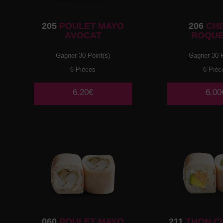
205
POULET MAYO
206
CH
AVOCAT
ROQUE
Gagner 30 Point(s)
Gagner 30 P
6 Pièces
6 Pièc
6.20€
6.00
060
POULET MAYO
211
THON C