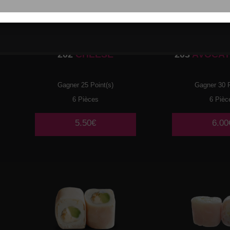
202
CHEESE
203
AVOCAT
Gagner 25 Point(s)
Gagner 30 P
6 Pièces
6 Pièc
5.50€
6.00