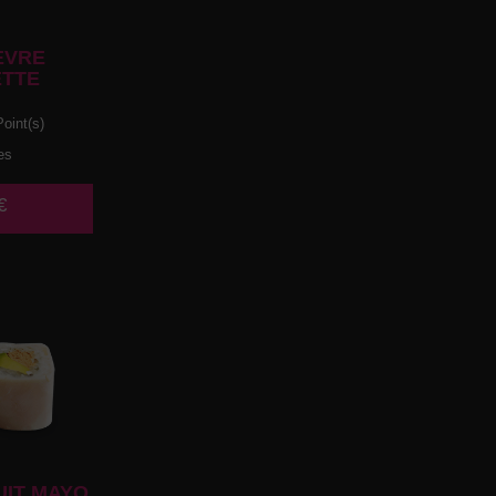
EVRE
TTE
oint(s)
es
€
UIT MAYO