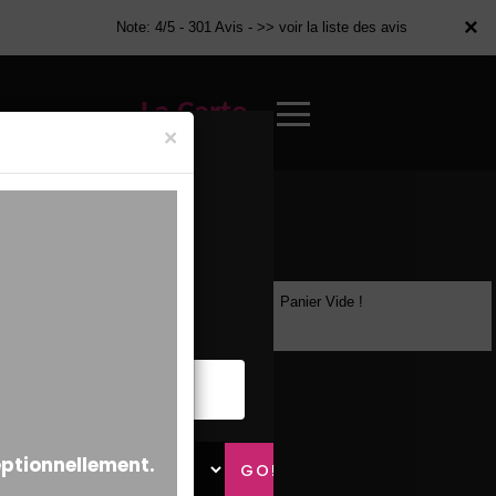
×
×
Note: 4/5 - 301 Avis -
>> voir la liste des avis
La Carte
×
Panier Vide !