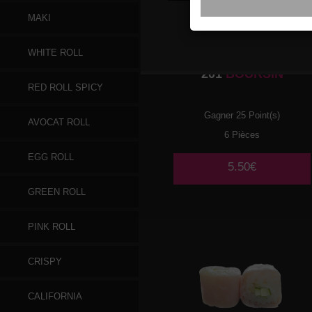
MAKI
WHITE ROLL
201
BOURSIN
RED ROLL SPICY
Gagner 25 Point(s)
AVOCAT ROLL
6 Pièces
EGG ROLL
5.50€
GREEN ROLL
PINK ROLL
CRISPY
CALIFORNIA