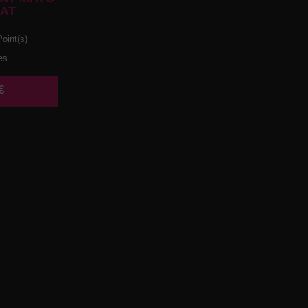
AT
oint(s)
es
€