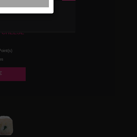
 CHEESE
oint(s)
es
€