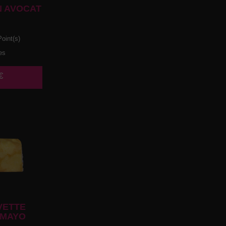
 AVOCAT
oint(s)
es
€
VETTE
 MAYO