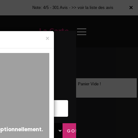
×
×
Note: 4/5 - 301 Avis -
>> voir la liste des avis
La Carte
×
Panier Vide !