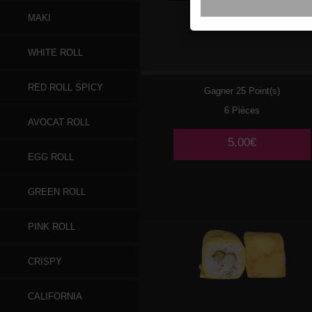
MAKI
028
CHEESE
WHITE ROLL
RED ROLL SPICY
Gagner 25 Point(s)
6 Pièces
AVOCAT ROLL
5.00€
EGG ROLL
GREEN ROLL
PINK ROLL
CRISPY
CALIFORNIA