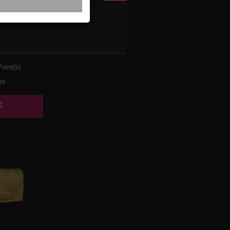
ULET
URA
oint(s)
es
€