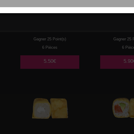
029
THON CUIT MAYO
030
PO
AVOCAT
TEMP
Gagner 25 Point(s)
Gagner 25 P
6 Pièces
6 Pièc
5.50€
5.90