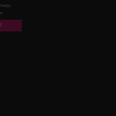
oint(s)
es
€