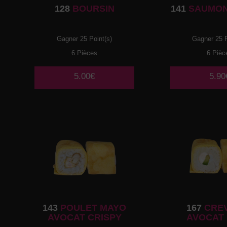
128
BOURSIN
141
SAUMON
Gagner 25 Point(s)
Gagner 25 P
6 Pièces
6 Pièc
5.00€
5.90
143
POULET MAYO
167
CRE
AVOCAT CRISPY
AVOCAT