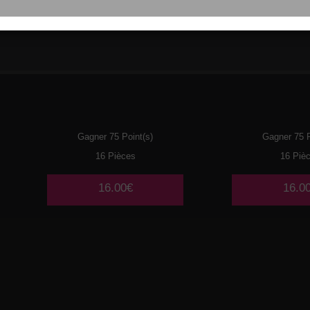
110
THON
111
MI
Gagner 75 Point(s)
Gagner 75 P
16 Pièces
16 Piè
16.00€
16.0