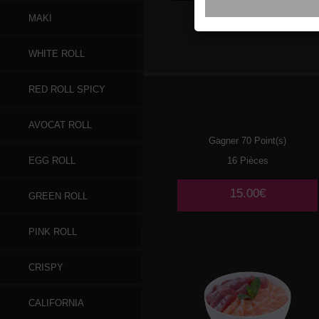
MAKI
109
SAUMON
WHITE ROLL
RED ROLL SPICY
AVOCAT ROLL
Gagner 70 Point(s)
16 Pièces
EGG ROLL
15.00€
GREEN ROLL
PINK ROLL
CRISPY
CALIFORNIA