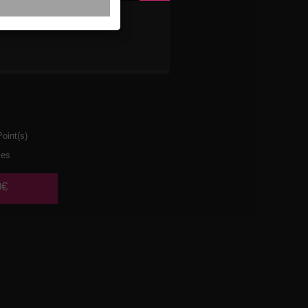
XTE
oint(s)
ces
0€