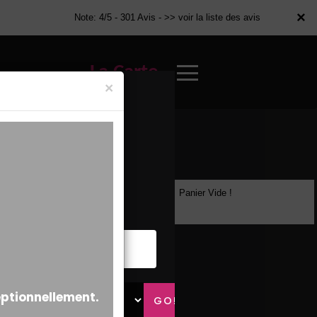
×
×
Note: 4/5 - 301 Avis -
>> voir la liste des avis
La Carte
×
Panier Vide !