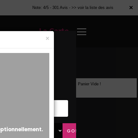
×
×
Note: 4/5 - 301 Avis -
>> voir la liste des avis
La Carte
×
Panier Vide !