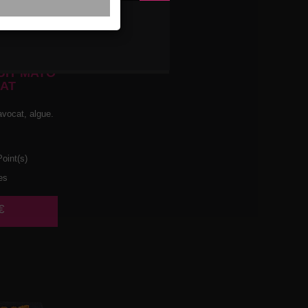
UIT MAYO
AT
avocat, algue.
oint(s)
es
€