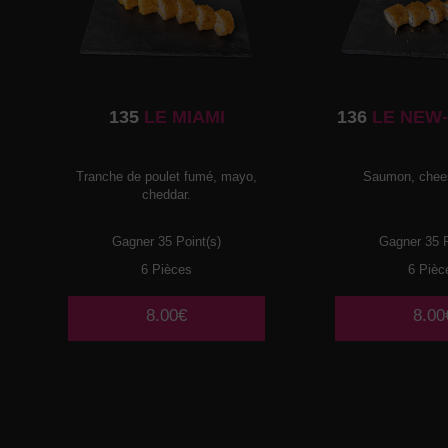
135
LE MIAMI
136
LE NEW
Tranche de poulet fumé, mayo,
Saumon, chees
cheddar.
Gagner 35 Point(s)
Gagner 35 P
6 Pièces
6 Pièc
8.00€
8.00