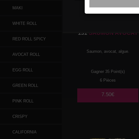
MAKI
WHITE ROLL
131
SAUMON AVOCAT
RED ROLL SPICY
Saumon, avocat, algue.
AVOCAT ROLL
EGG ROLL
Gagner 35 Point(s)
6 Pièces
GREEN ROLL
7.50€
PINK ROLL
CRISPY
CALIFORNIA