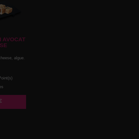
 AVOCAT
SE
heese, algue.
oint(s)
es
€