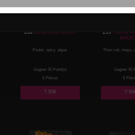
132
CHICKEN SPICY
133
THON C
AVOC
Poulet, spicy, algue.
Thon cuit, mayo, 
Gagner 35 Point(s)
Gagner 35 P
6 Pièces
6 Pièc
7.50€
7.50