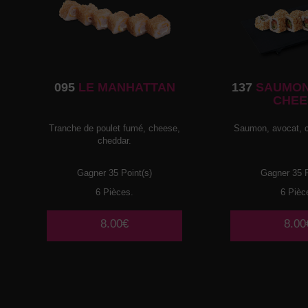
095
LE MANHATTAN
137
SAUMON
CHEE
Tranche de poulet fumé, cheese,
Saumon, avocat, c
cheddar.
Gagner 35 Point(s)
Gagner 35 P
6 Pièces.
6 Pièc
8.00€
8.00