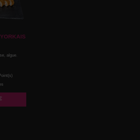
-YORKAIS
e, algue.
oint(s)
es
€