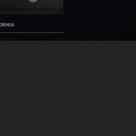
ORNIA
gramme Note Me
ents peuvent donner leur avis