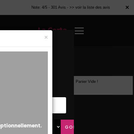
×
×
Note: 4/5 - 301 Avis -
>> voir la liste des avis
La Carte
×
Panier Vide !