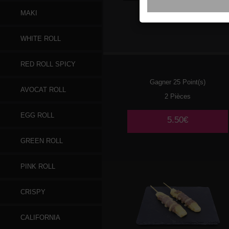
MAKI
016
SAUMON
WHITE ROLL
RED ROLL SPICY
Gagner 25 Point(s)
AVOCAT ROLL
2 Pièces
EGG ROLL
5.50€
GREEN ROLL
PINK ROLL
CRISPY
CALIFORNIA