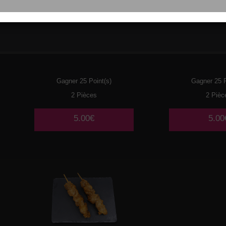
017
POULET
018
BOULE
POUL
Gagner 25 Point(s)
Gagner 25 P
2 Pièces
2 Pièc
5.00€
5.00