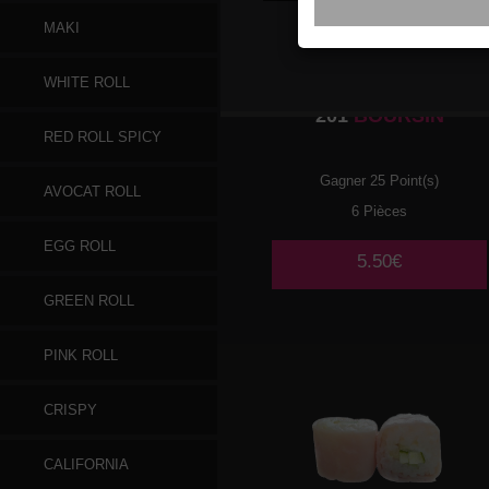
MAKI
WHITE ROLL
201
BOURSIN
RED ROLL SPICY
Gagner 25 Point(s)
AVOCAT ROLL
6 Pièces
EGG ROLL
5.50€
GREEN ROLL
PINK ROLL
CRISPY
CALIFORNIA