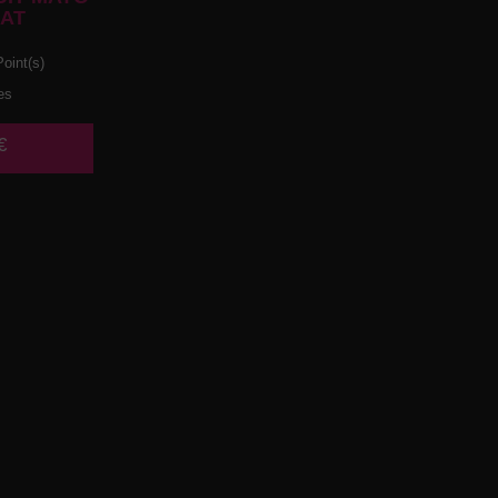
AT
oint(s)
es
€