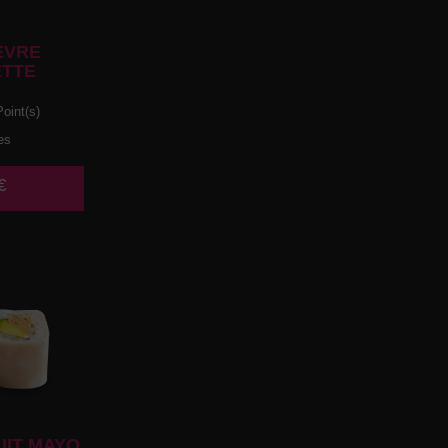
EVRE
TTE
oint(s)
es
€
UIT MAYO