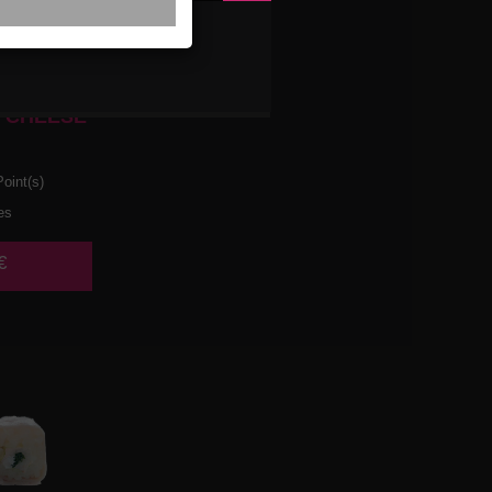
 CHEESE
oint(s)
es
€