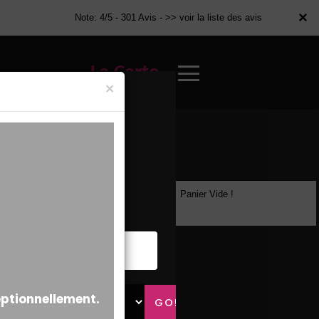
×
×
Note: 4/5 - 301 Avis -
>> voir la liste des avis
La Carte
×
Panier Vide !