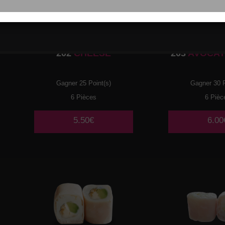
202
CHEESE
203
AVOCAT
Gagner 25 Point(s)
Gagner 30 P
6 Pièces
6 Pièc
5.50€
6.00