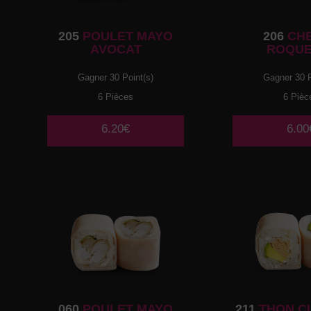
205
POULET MAYO
206
CH
AVOCAT
ROQUE
Gagner 30 Point(s)
Gagner 30 P
6 Pièces
6 Pièc
6.20€
6.00
060
POULET MAYO
211
THON C