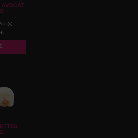
 AVOCAT
O
oint(s)
es.
€
ETTES
O