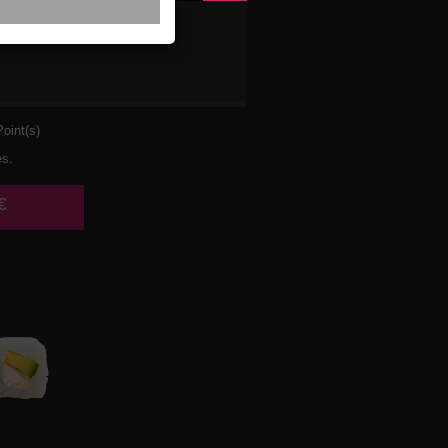
UMON
oint(s)
es.
€