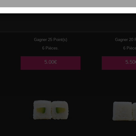
033
THON CUIT MAYO
034
SA
AVOCAT
Gagner 25 Point(s)
Gagner 20 P
6 Pièces.
6 Pièc
5.00€
5.50