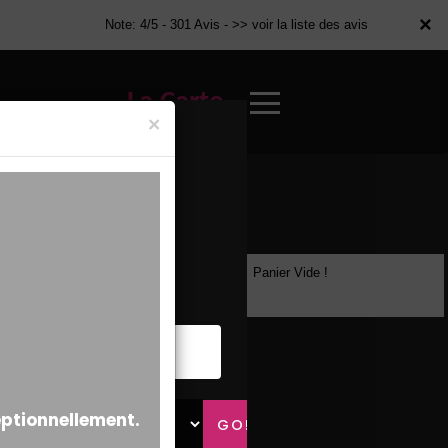
×
×
Note: 4/5 - 301 Avis -
>> voir la liste des avis
La Carte
×
Panier Vide !