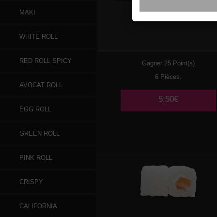
MAKI
032
SAUMON FUME
WHITE ROLL
CHEESE
RED ROLL SPICY
Gagner 25 Point(s)
6 Pièces.
AVOCAT ROLL
5.50€
EGG ROLL
GREEN ROLL
PINK ROLL
CRISPY
CALIFORNIA