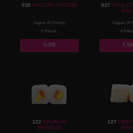
036
AVOCAT CHEESE
037
POULET
MAY
Gagner 20 Point(s)
Gagner 20 P
6 Pièces.
6 Pièc
5.00€
5.50
122
SAUMON
127
CREV
MANGUE
MAY