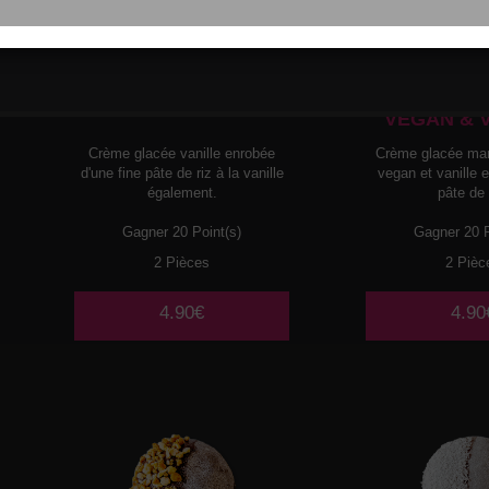
MOCHI
GLACE
MOCHI
G
VANILLE
MANGUE P
VEGAN & 
Crème glacée vanille enrobée
Crème glacée ma
d'une fine pâte de riz à la vanille
vegan et vanille 
également.
pâte de 
Gagner 20 Point(s)
Gagner 20 P
2 Pièces
2 Pièc
4.90€
4.90