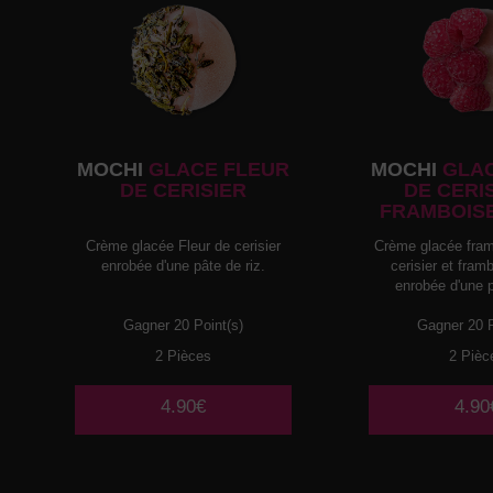
MOCHI
GLACE FLEUR
MOCHI
GLAC
DE CERISIER
DE CERI
FRAMBOIS
Crème glacée Fleur de cerisier
Crème glacée fram
enrobée d'une pâte de riz.
cerisier et fra
enrobée d'une p
Gagner 20 Point(s)
Gagner 20 P
2 Pièces
2 Pièc
4.90€
4.90