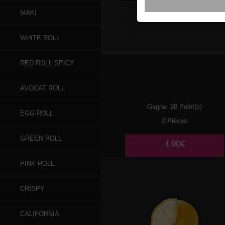
MAKI
MOCHI
GLACE LITCHI
WHITE ROLL
RED ROLL SPICY
AVOCAT ROLL
Gagner 20 Point(s)
EGG ROLL
2 Pièces
GREEN ROLL
4.90€
PINK ROLL
CRISPY
CALIFORNIA