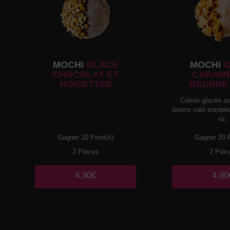
MOCHI
GLACE
MOCHI
G
CHOCOLAT ET
CARAME
NOISETTES
BEURRE
Crème glacée au
beurre salé enrobé
riz.
Gagner 20 Point(s)
Gagner 20 P
2 Pièces
2 Pièc
4.90€
4.90