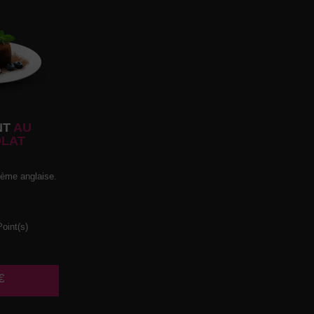
NT
AU
LAT
rème anglaise.
oint(s)
€