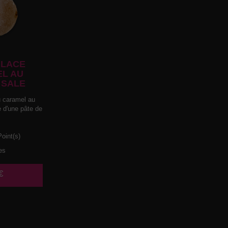
LACE
L AU
 SALE
 caramel au
e d'une pâte de
oint(s)
es
€