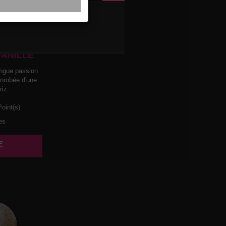
LACE
ASSION
VANILLE
ngue passion
enrobée d'une
riz.
oint(s)
es
€