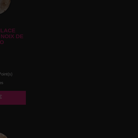
LACE
NOIX DE
O
oint(s)
es
€