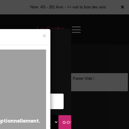
×
×
Note: 4/5 - 301 Avis -
>> voir la liste des avis
La Carte
×
Panier Vide !