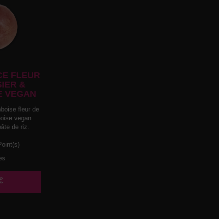
E FLEUR
SIER &
E VEGAN
boise fleur de
mboise vegan
âte de riz.
oint(s)
es
€