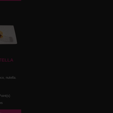
TELLA
co, nutella.
oint(s)
es