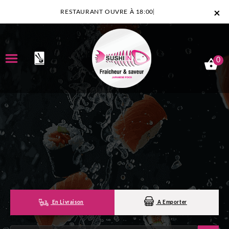
×
RESTAURANT OUVRE À 18:00
0
ACCUEIL
LA CARTE
NOTRE RESTAURANT
VOS AVIS
MENTIONS LÉGALES
En Livraison
A Emporter
C.G.V