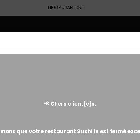
V
E
BOISSONS