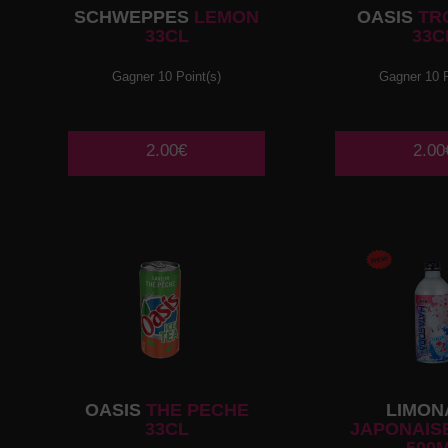
SCHWEPPES
LEMON
OASIS
TR
33CL
33C
Gagner 10 Point(s)
Gagner 10 P
2.00€
2.00
OASIS
THE PECHE
LIMON
33CL
JAPONAISE