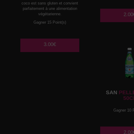
coco est sans gluten et convient
parfaitement à une alimentation
végétarienne.
2.00
Gagner 15 Point(s)
3.00€
SAN
PELL
50C
Gagner 10 P
2.00