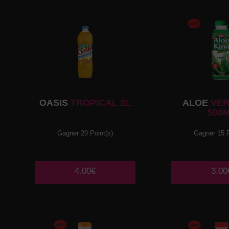
OASIS
TROPICAL 2L
ALOE
VER
500
Gagner 20 Point(s)
Gagner 15 P
4.00€
3.00