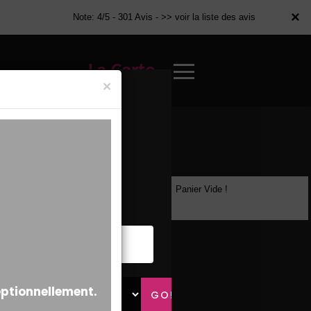
×
×
Note: 4/5 - 301 Avis -
>> voir la liste des avis
La Carte
×
Panier Vide !