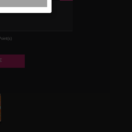
A
33CL
oint(s)
€