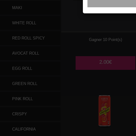
MAKI
COCA COLA 33CL
WHITE ROLL
RED ROLL SPICY
Gagner 10 Point(s)
AVOCAT ROLL
2.00€
EGG ROLL
GREEN ROLL
PINK ROLL
CRISPY
CALIFORNIA