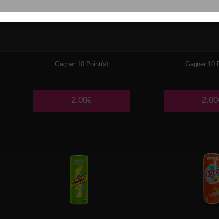
COCA
COLA ZERO
ORANGIN
33CL
Gagner 10 Point(s)
Gagner 10 P
2.00€
2.00