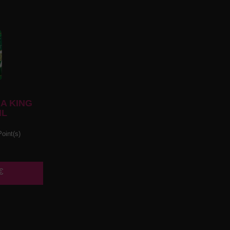
A KING
ML
oint(s)
€