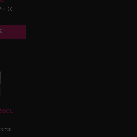
ML
oint(s)
€
50CL
oint(s)