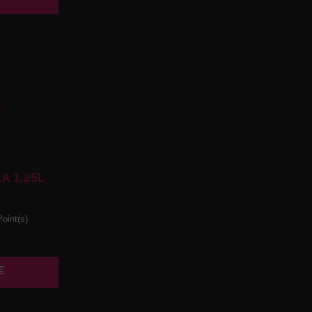
A 1.25L
oint(s)
€