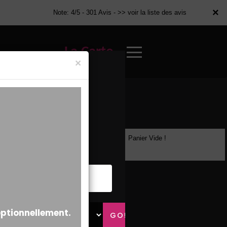
×
×
Note: 4/5 - 301 Avis -
>> voir la liste des avis
La Carte
×
Panier Vide !