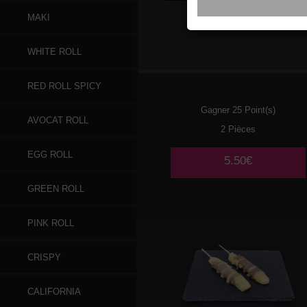
MAKI
016
SAUMON
WHITE ROLL
RED ROLL SPICY
Gagner 25 Point(s)
AVOCAT ROLL
2 Pièces
EGG ROLL
5.50€
GREEN ROLL
PINK ROLL
CRISPY
CALIFORNIA