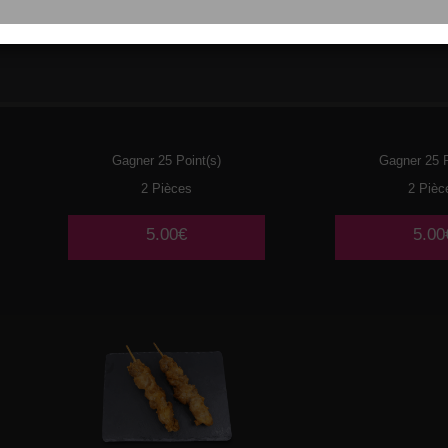
017
POULET
018
BOULE
POUL
Gagner 25 Point(s)
Gagner 25 P
2 Pièces
2 Pièc
5.00€
5.00