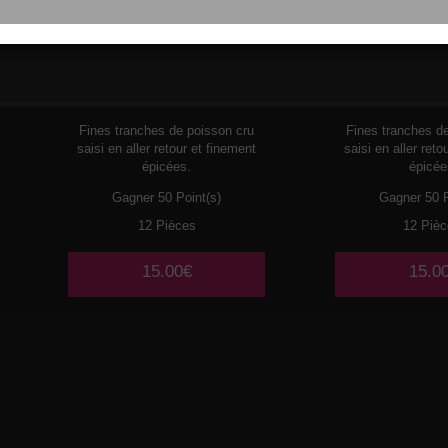
108
THON
113
DUO
SAUM
Fines tranches de poisson cru
Fines tranches d
saisi en aller retour et finement
saisi en aller reto
épicées.
épicée
Gagner 50 Point(s)
Gagner 50 P
12 Pièces
12 Pièc
15.00€
15.0