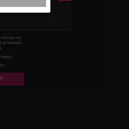
 THON
ON
e poisson cru
ur et finement
s.
oint(s)
es.
0€