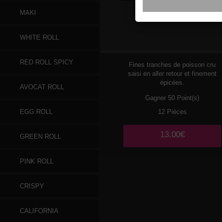
MAKI
107
SAUMON
WHITE ROLL
RED ROLL SPICY
Fines tranches de poisson cru
saisi en aller retour et finement
épicées.
AVOCAT ROLL
Gagner 50 Point(s)
12 Pièces
EGG ROLL
13.00€
GREEN ROLL
PINK ROLL
CRISPY
CALIFORNIA