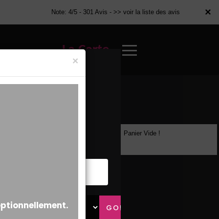
×
×
Note: 4/5 - 301 Avis -
>> voir la liste des avis
La Carte
×
Panier Vide !