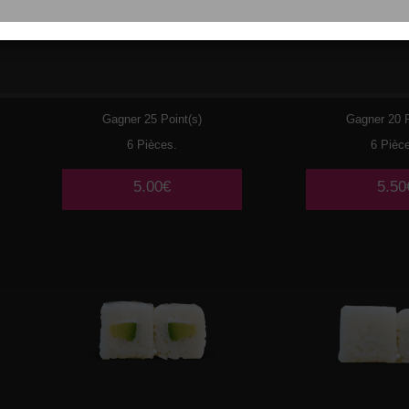
033
THON CUIT MAYO
034
SA
AVOCAT
Gagner 25 Point(s)
Gagner 20 P
6 Pièces.
6 Pièc
5.00€
5.50