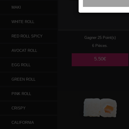
MAKI
032
SAUMON FUME
WHITE ROLL
CHEESE
RED ROLL SPICY
Gagner 25 Point(s)
6 Pièces.
AVOCAT ROLL
5.50€
EGG ROLL
GREEN ROLL
PINK ROLL
CRISPY
CALIFORNIA