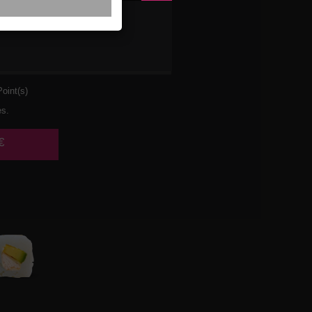
UMON
oint(s)
es.
€