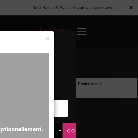
×
×
Note: 4/5 - 301 Avis -
>> voir la liste des avis
La Carte
×
Panier Vide !