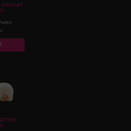
 AVOCAT
O
oint(s)
es.
€
ETTES
O