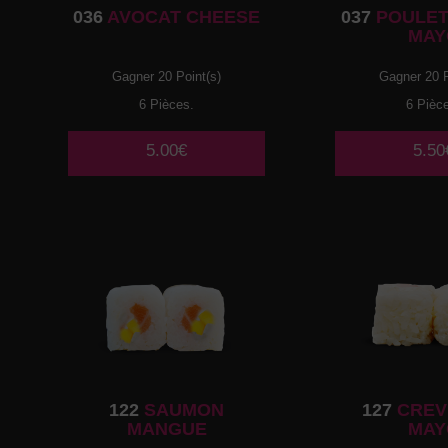
036
AVOCAT CHEESE
037
POULET
MAY
Gagner 20 Point(s)
Gagner 20 P
6 Pièces.
6 Pièc
5.00€
5.50
122
SAUMON
127
CREV
MANGUE
MAY