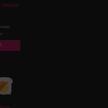
 CHEESE
oint(s)
es.
€
UMON