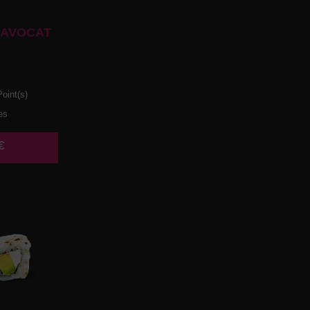
 AVOCAT
oint(s)
es
€