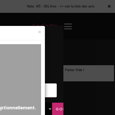
×
×
Note: 4/5 - 301 Avis -
>> voir la liste des avis
La Carte
×
Panier Vide !