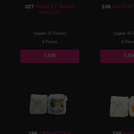
027
POULET MAYO
106
AVOCAT
AVOCAT
Gagner 25 Point(s)
Gagner 25 P
6 Pièces
6 Pièc
5.50€
5.50
156
CREVETTES
158
SA