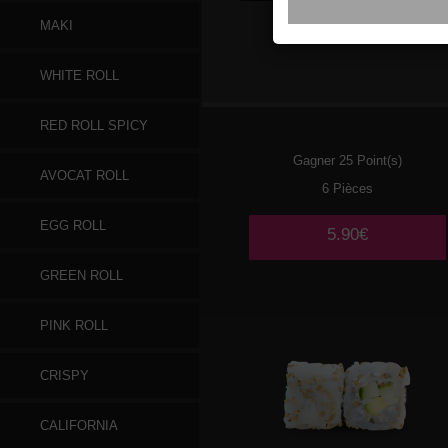
MAKI
020
POULET
WHITE ROLL
TEMPURA AVOCAT 🌶️
RED ROLL SPICY
Gagner 25 Point(s)
AVOCAT ROLL
6 Pièces
EGG ROLL
5.90€
GREEN ROLL
PINK ROLL
CRISPY
CALIFORNIA