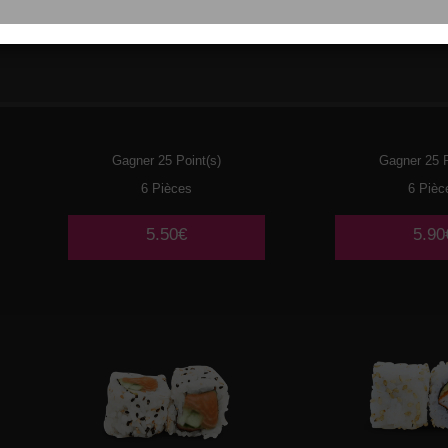
021
THON CUIT MAYO
022
CREV
AVOCAT
AVOC
Gagner 25 Point(s)
Gagner 25 P
6 Pièces
6 Pièc
5.50€
5.90