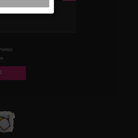
ETTES
AT
oint(s)
es
€