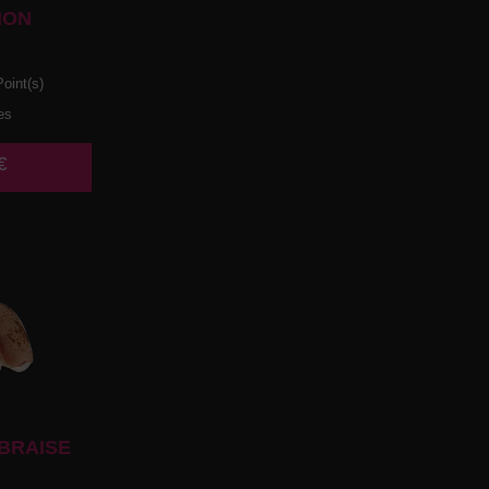
HON
oint(s)
es
€
BRAISE