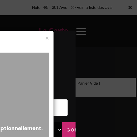
×
×
Note: 4/5 - 301 Avis -
>> voir la liste des avis
La Carte
×
Panier Vide !