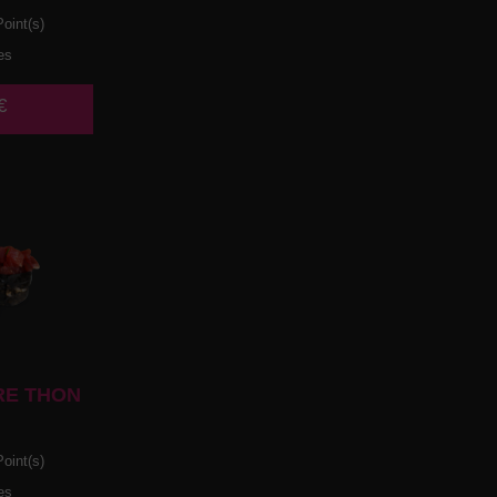
oint(s)
es
€
RE THON
oint(s)
es