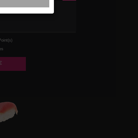
 AVOCAT
oint(s)
es
€