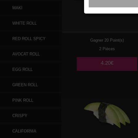
MAKI
047
SAUMON
WHITE ROLL
RED ROLL SPICY
Gagner 20 Point(s)
2 Pièces
AVOCAT ROLL
4.20€
EGG ROLL
GREEN ROLL
PINK ROLL
CRISPY
CALIFORNIA