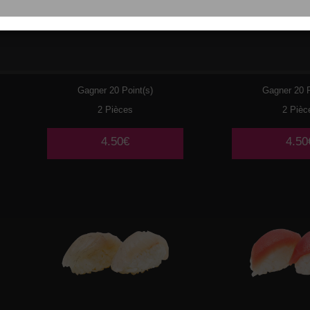
048
SAUMON CHEESE
049
SAUMON
Gagner 20 Point(s)
Gagner 20 P
2 Pièces
2 Pièc
4.50€
4.50