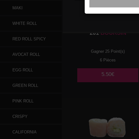
MAKI
WHITE ROLL
201
BOURSIN
RED ROLL SPICY
Gagner 25 Point(s)
AVOCAT ROLL
6 Pièces
EGG ROLL
5.50€
GREEN ROLL
PINK ROLL
CRISPY
CALIFORNIA