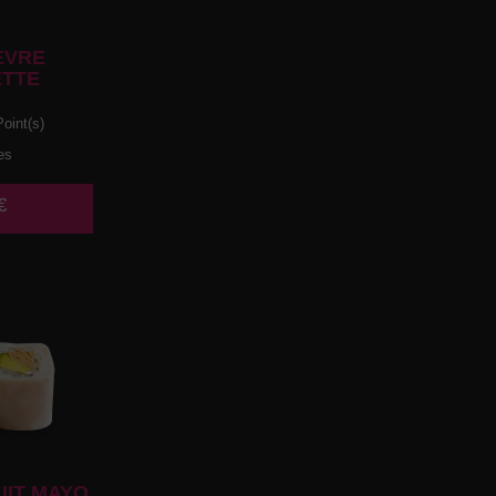
EVRE
TTE
oint(s)
es
€
UIT MAYO