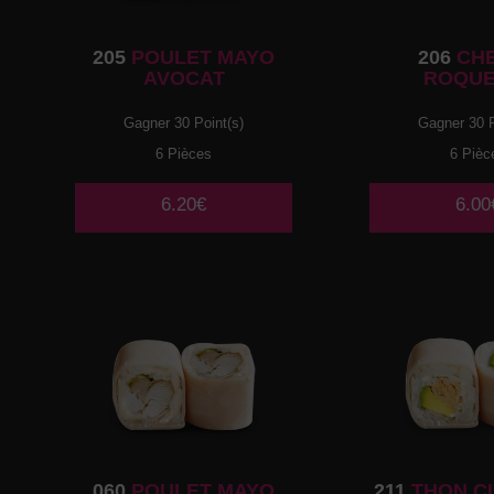
205
POULET MAYO
206
CH
AVOCAT
ROQUE
Gagner 30 Point(s)
Gagner 30 P
6 Pièces
6 Pièc
6.20€
6.00
060
POULET MAYO
211
THON C