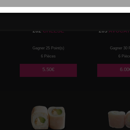
202
CHEESE
203
AVOCAT
Gagner 25 Point(s)
Gagner 30 P
6 Pièces
6 Pièc
5.50€
6.00