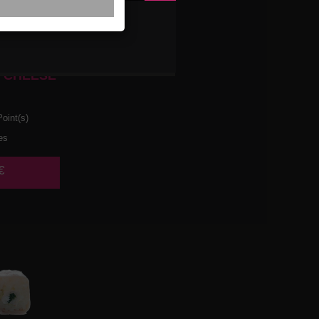
 CHEESE
oint(s)
es
€