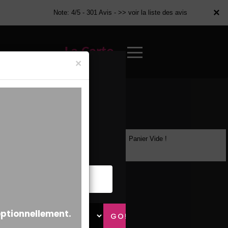
×
×
Note: 4/5 - 301 Avis -
>> voir la liste des avis
La Carte
×
Panier Vide !