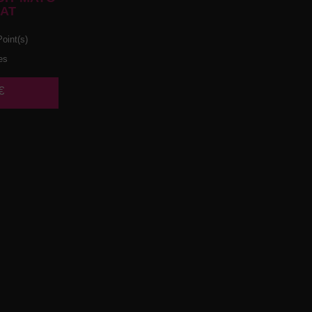
AT
oint(s)
es
€