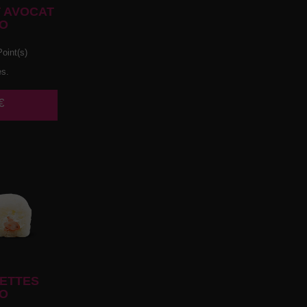
 AVOCAT
O
oint(s)
es.
€
ETTES
O