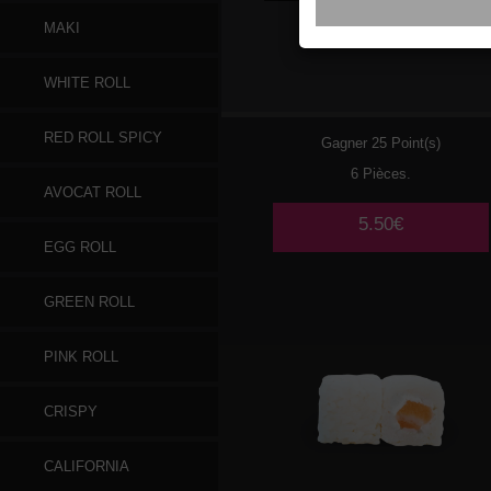
MAKI
032
SAUMON FUME
WHITE ROLL
CHEESE
RED ROLL SPICY
Gagner 25 Point(s)
6 Pièces.
AVOCAT ROLL
5.50€
EGG ROLL
GREEN ROLL
PINK ROLL
CRISPY
CALIFORNIA