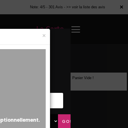
×
×
Note: 4/5 - 301 Avis -
>> voir la liste des avis
La Carte
×
Panier Vide !