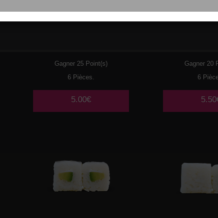
033
THON CUIT MAYO
034
SA
AVOCAT
Gagner 25 Point(s)
Gagner 20 P
6 Pièces.
6 Pièc
5.00€
5.50