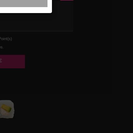
UMON
oint(s)
es.
€