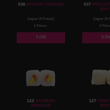
036
AVOCAT CHEESE
037
POULET
MAY
Gagner 20 Point(s)
Gagner 20 P
6 Pièces.
6 Pièc
5.00€
5.50
122
SAUMON
127
CREV
MANGUE
MAY