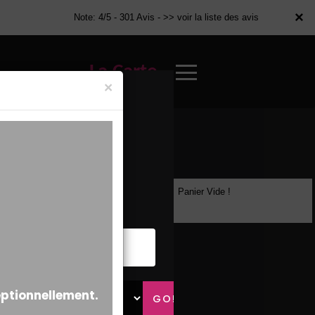
×
×
Note: 4/5 - 301 Avis -
>> voir la liste des avis
La Carte
×
Panier Vide !