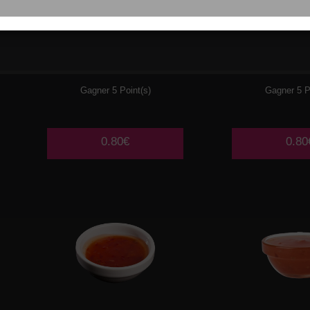
WASABI
CHEE
Gagner 5 Point(s)
Gagner 5 P
0.80€
0.80