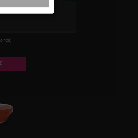
SE
oint(s)
€