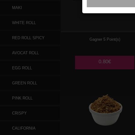
MAKI
GINGEMBRE
WHITE ROLL
RED ROLL SPICY
Gagner 5 Point(s)
AVOCAT ROLL
0.80€
EGG ROLL
GREEN ROLL
PINK ROLL
CRISPY
CALIFORNIA