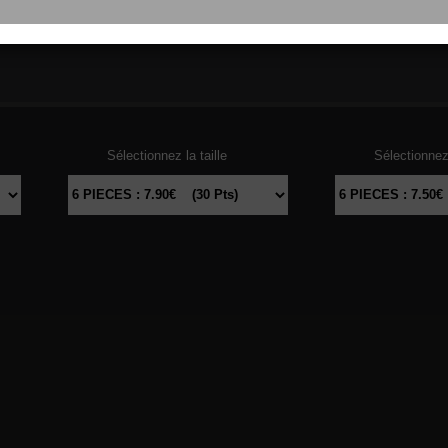
103
THON
104
DAU
Sélectionnez la taille
Sélectionnez 