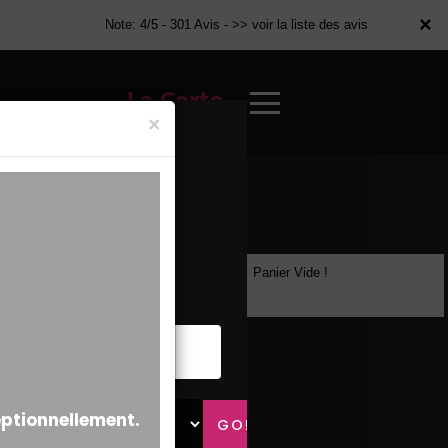
×
×
Note: 4/5 - 301 Avis -
>> voir la liste des avis
La Carte
×
Panier Vide !