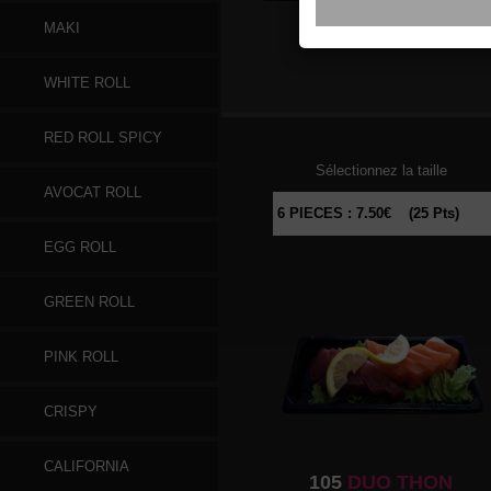
MAKI
096
SAUMON
WHITE ROLL
RED ROLL SPICY
Sélectionnez la taille
AVOCAT ROLL
EGG ROLL
GREEN ROLL
PINK ROLL
CRISPY
CALIFORNIA
105
DUO THON