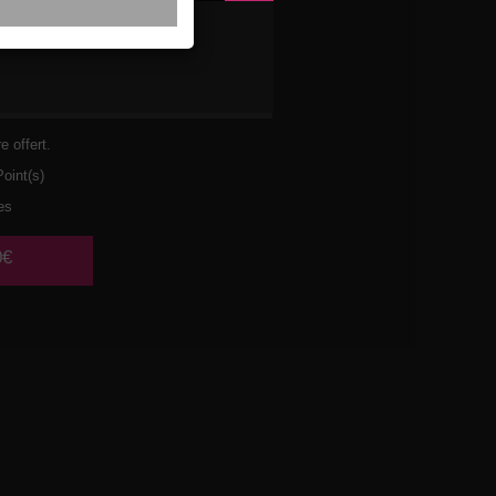
ULET
URA
e offert.
oint(s)
es
0€