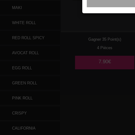
MAKI
177
CREVETTES
WHITE ROLL
RED ROLL SPICY
Gagner 35 Point(s)
4 Pièces
AVOCAT ROLL
7.90€
EGG ROLL
GREEN ROLL
PINK ROLL
CRISPY
CALIFORNIA