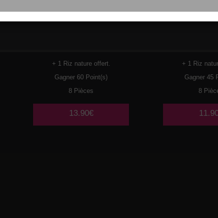
119
CREVETTES
120
PO
TEMP
+ 1 Riz nature offert.
+ 1 Riz natur
Gagner 60 Point(s)
Gagner 45 P
8 Pièces
8 Pièc
13.90€
11.9