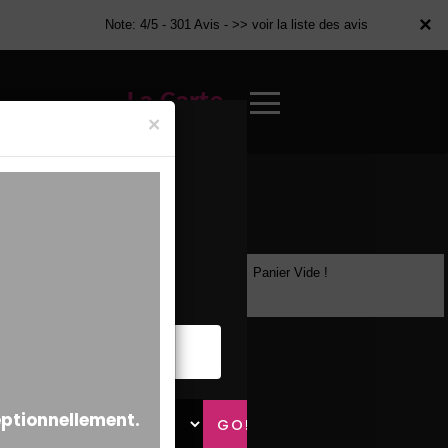
×
×
Note: 4/5 - 301 Avis -
>> voir la liste des avis
La Carte
×
Panier Vide !