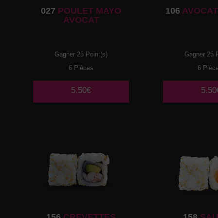
027
POULET MAYO
106
AVOCAT
AVOCAT
Gagner 25 Point(s)
Gagner 25 P
6 Pièces
6 Pièc
5.50€
5.50
156
CREVETTES
158
SA