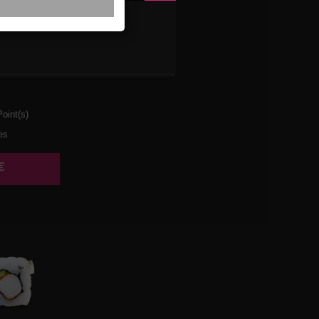
ETTES
AT
oint(s)
es
€