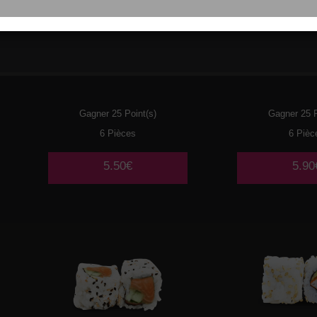
021
THON CUIT MAYO
022
CREV
AVOCAT
AVOC
Gagner 25 Point(s)
Gagner 25 P
6 Pièces
6 Pièc
5.50€
5.90