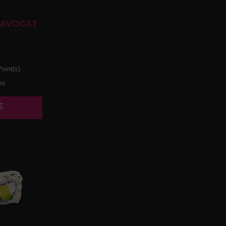
 AVOCAT
oint(s)
es
€