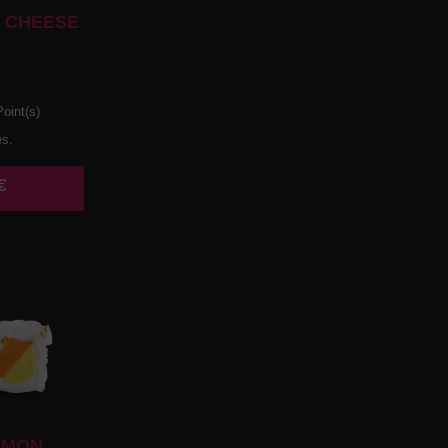
 CHEESE
oint(s)
es.
€
UMON