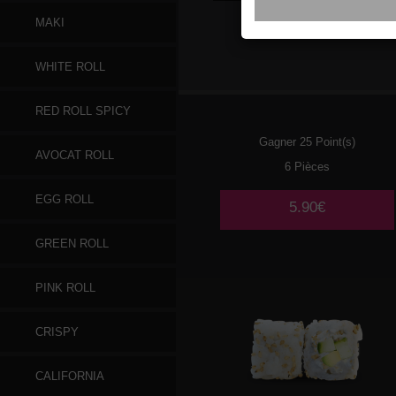
MAKI
020
POULET
WHITE ROLL
TEMPURA AVOCAT 🌶️
RED ROLL SPICY
Gagner 25 Point(s)
AVOCAT ROLL
6 Pièces
EGG ROLL
5.90€
GREEN ROLL
PINK ROLL
CRISPY
CALIFORNIA