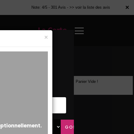
×
×
Note: 4/5 - 301 Avis -
>> voir la liste des avis
La Carte
×
Panier Vide !