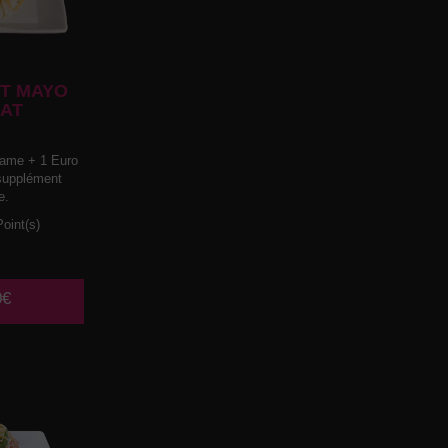
T MAYO
AT
ame + 1 Euro
 supplément
e.
oint(s)
0€