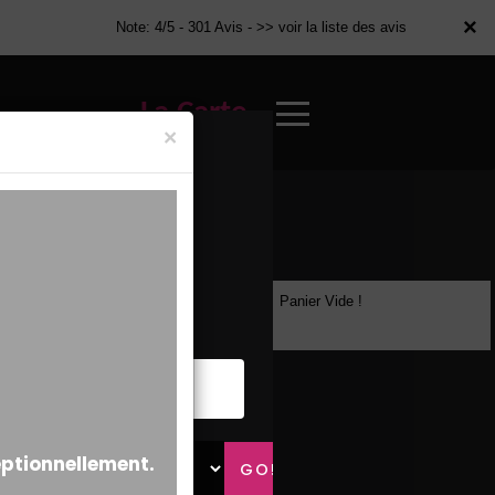
×
×
Note: 4/5 - 301 Avis -
>> voir la liste des avis
La Carte
×
Panier Vide !