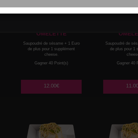
013
THON CRU
014
SAUMO
AVOCAT LAMELLES D
AVOCAT LA
OMELETTE
OMELE
Saupoudré de sésame + 1 Euro
Saupoudré de sés
de plus pour 1 supplément
de plus pour 1
cheese.
chees
Gagner 40 Point(s)
Gagner 40 P
12.00€
11.0