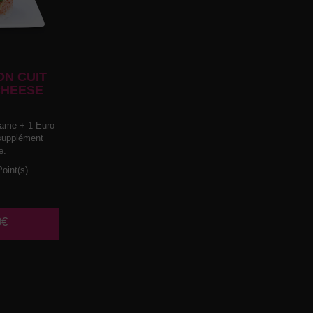
N CUIT
CHEESE
ame + 1 Euro
 supplément
e.
oint(s)
0€