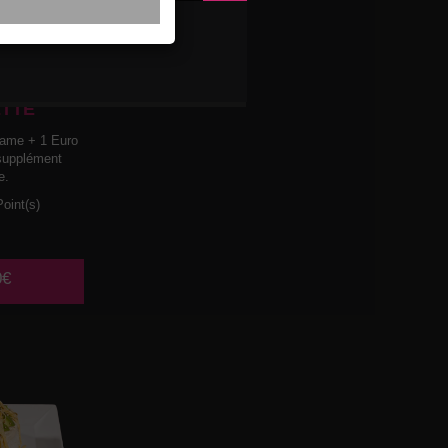
N CUIT
MELLES D
TTE
ame + 1 Euro
 supplément
e.
oint(s)
0€