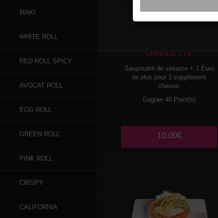
MAKI
012
SAUMON AVOCAT
WHITE ROLL
LAMELLES D
OMELETTE
RED ROLL SPICY
Saupoudré de sésame + 1 Euro
de plus pour 1 supplément
AVOCAT ROLL
cheese.
Gagner 40 Point(s)
EGG ROLL
GREEN ROLL
10.00€
PINK ROLL
CRISPY
CALIFORNIA