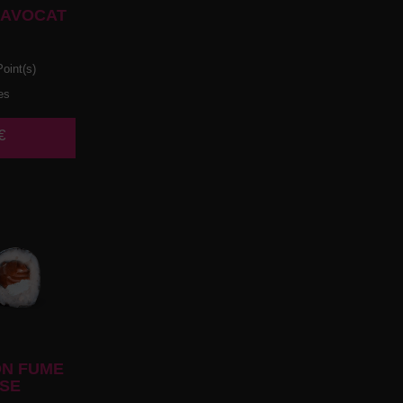
 AVOCAT
oint(s)
es
€
N FUME
SE