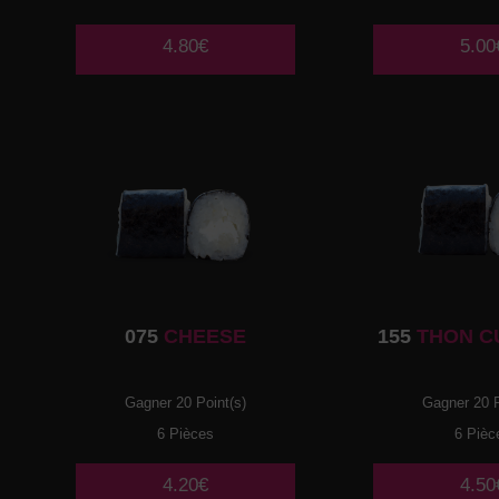
4.80€
5.00
075
CHEESE
155
THON C
Gagner 20 Point(s)
Gagner 20 P
6 Pièces
6 Pièc
4.20€
4.50