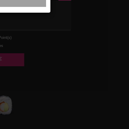
VETTE
AT
oint(s)
es
€