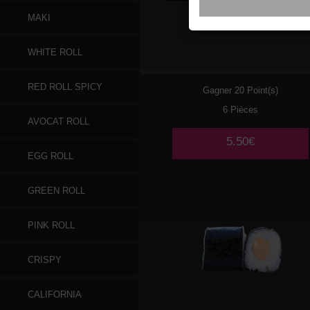
MAKI
059
SAUMON CHEESE
WHITE ROLL
RED ROLL SPICY
Gagner 20 Point(s)
6 Pièces
AVOCAT ROLL
5.50€
EGG ROLL
GREEN ROLL
PINK ROLL
CRISPY
CALIFORNIA