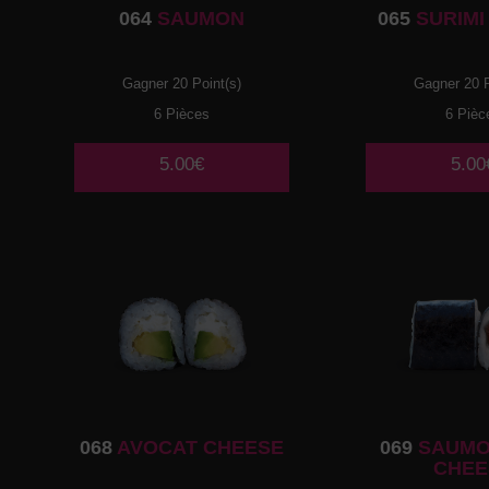
064
SAUMON
065
SURIMI
Gagner 20 Point(s)
Gagner 20 P
6 Pièces
6 Pièc
5.00€
5.00
068
AVOCAT CHEESE
069
SAUMO
CHEE