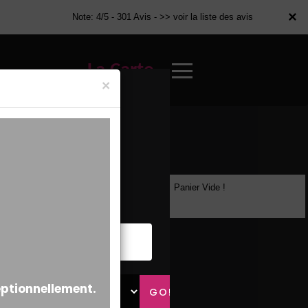
×
×
Note: 4/5 - 301 Avis -
>> voir la liste des avis
La Carte
×
Panier Vide !