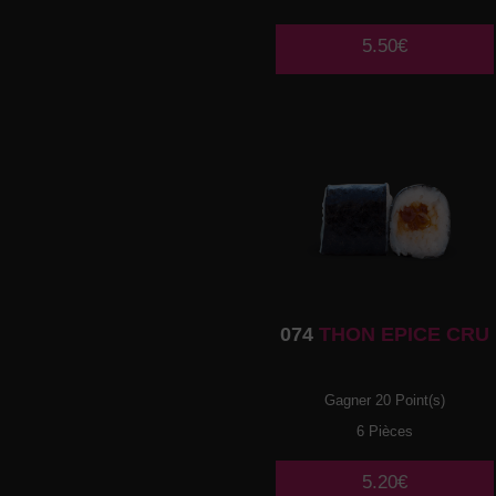
5.50€
074
THON EPICE CRU
Gagner 20 Point(s)
6 Pièces
5.20€