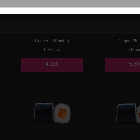
061
BOURSIN
062
CRE
AVOC
Gagner 20 Point(s)
Gagner 25 P
6 Pièces
6 Pièc
4.20€
5.50