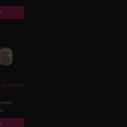
€
UIT MAYO
oint(s)
es
€