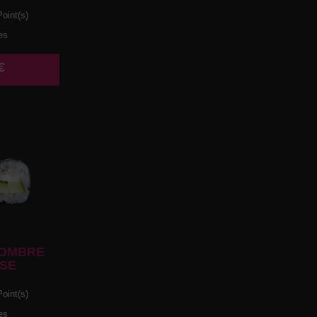
oint(s)
es
€
OMBRE
SE
oint(s)
es