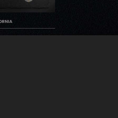
ORNIA
gramme Note Me
ents peuvent donner leur avis