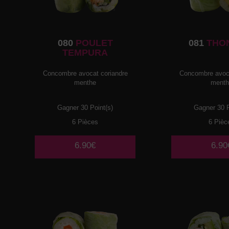
080
POULET
081
THO
TEMPURA
Concombre avocat coriandre
Concombre avoca
menthe
ment
Gagner 30 Point(s)
Gagner 30 P
6 Pièces
6 Pièc
6.90€
6.90