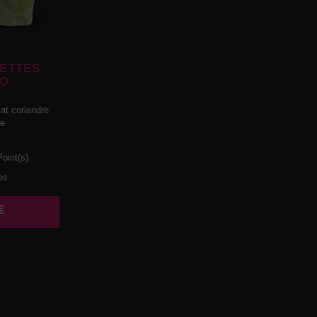
ETTES
O
t coriandre
he
oint(s)
es
€