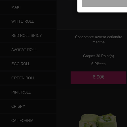
MAKI
076
SAUMON
WHITE ROLL
RED ROLL SPICY
Concombre avocat coriandre
menthe
AVOCAT ROLL
Gagner 30 Point(s)
6 Pièces
EGG ROLL
6.90€
GREEN ROLL
PINK ROLL
CRISPY
CALIFORNIA