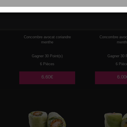
077
POULET MAYO
078
SURIM
Concombre avocat coriandre
Concombre avoca
menthe
ment
Gagner 30 Point(s)
Gagner 30 P
6 Pièces
6 Pièc
6.60€
6.00