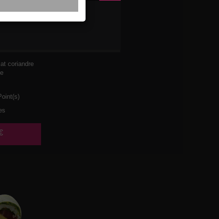
I MAYO
t coriandre
he
oint(s)
es
€