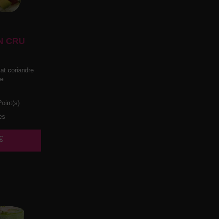
N CRU
t coriandre
he
oint(s)
es
€