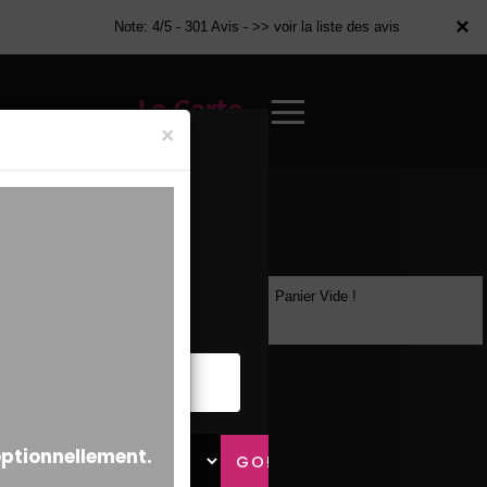
×
×
Note: 4/5 - 301 Avis -
>> voir la liste des avis
La Carte
×
Panier Vide !