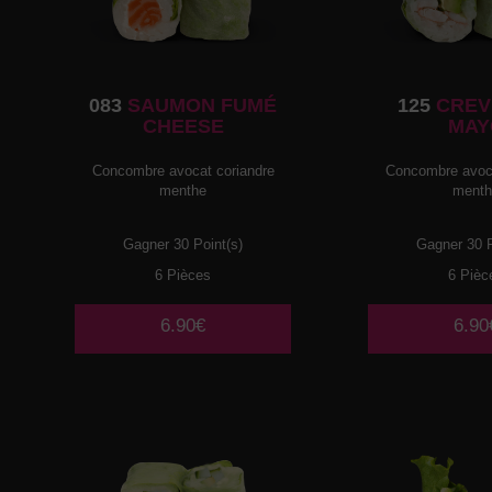
083
SAUMON FUMÉ
125
CREV
CHEESE
MAY
Concombre avocat coriandre
Concombre avoca
menthe
ment
Gagner 30 Point(s)
Gagner 30 P
6 Pièces
6 Pièc
6.90€
6.90