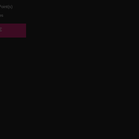
oint(s)
es
€