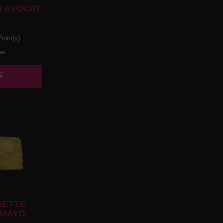
 AVOCAT
oint(s)
es
€
VETTE
 MAYO