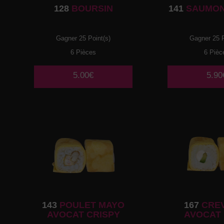
128
BOURSIN
141
SAUMON
Gagner 25 Point(s)
Gagner 25 P
6 Pièces
6 Pièc
5.00€
5.90
143
POULET MAYO
167
CRE
AVOCAT CRISPY
AVOCAT