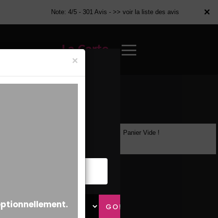
×
×
Note: 4/5 - 301 Avis -
>> voir la liste des avis
La Carte
×
Panier Vide !