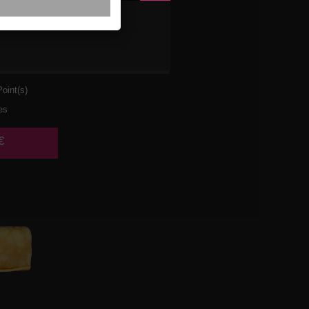
ULET
URA
oint(s)
es
€