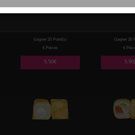
029
THON CUIT MAYO
030
PO
AVOCAT
TEMP
Gagner 25 Point(s)
Gagner 25 P
6 Pièces
6 Pièc
5.50€
5.90