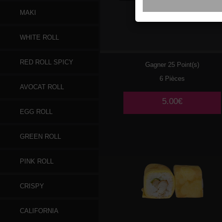
MAKI
028
CHEESE
WHITE ROLL
RED ROLL SPICY
Gagner 25 Point(s)
6 Pièces
AVOCAT ROLL
5.00€
EGG ROLL
GREEN ROLL
PINK ROLL
CRISPY
CALIFORNIA