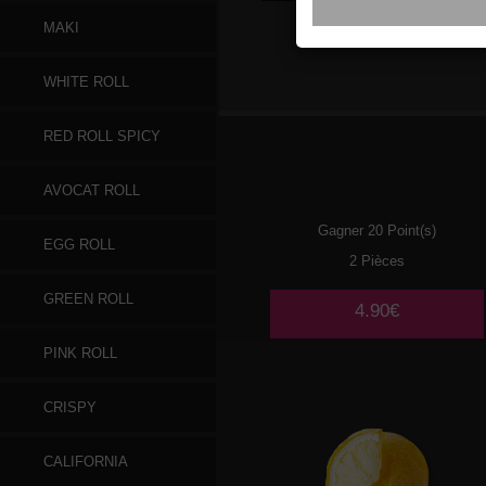
MAKI
MOCHI
GLACE LITCHI
WHITE ROLL
RED ROLL SPICY
AVOCAT ROLL
Gagner 20 Point(s)
EGG ROLL
2 Pièces
GREEN ROLL
4.90€
PINK ROLL
CRISPY
CALIFORNIA