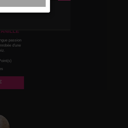
LACE
ASSION
VANILLE
ngue passion
enrobée d'une
riz.
oint(s)
es
€