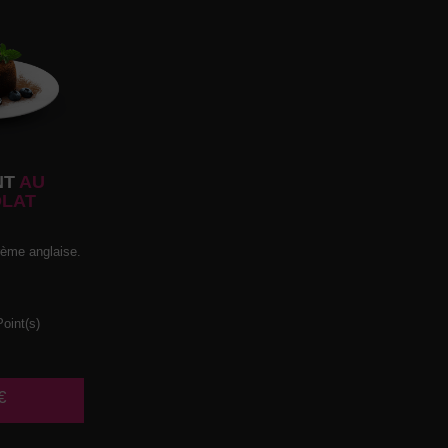
NT
AU
LAT
rème anglaise.
oint(s)
€