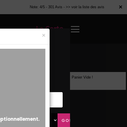
×
×
Note: 4/5 - 301 Avis -
>> voir la liste des avis
La Carte
×
Panier Vide !