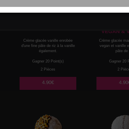
MOCHI
GLACE
MOCHI
G
VANILLE
MANGUE P
VEGAN & 
Crème glacée vanille enrobée
Crème glacée ma
d'une fine pâte de riz à la vanille
vegan et vanille 
également.
pâte de 
Gagner 20 Point(s)
Gagner 20 P
2 Pièces
2 Pièc
4.90€
4.90