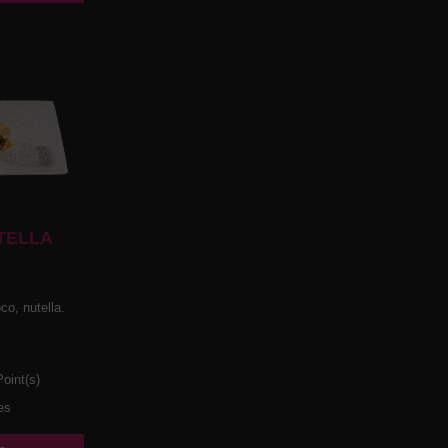
TELLA
co, nutella.
oint(s)
es