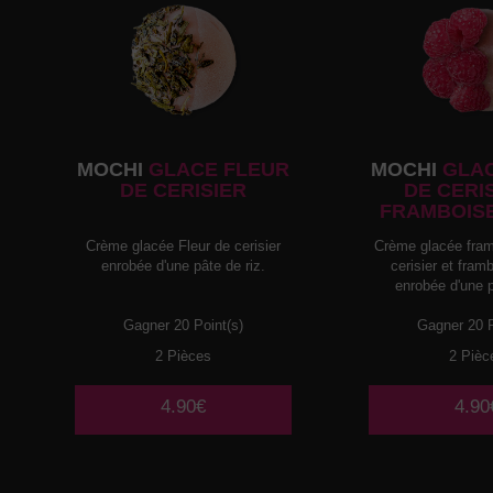
MOCHI
GLACE FLEUR
MOCHI
GLAC
DE CERISIER
DE CERI
FRAMBOIS
Crème glacée Fleur de cerisier
Crème glacée fram
enrobée d'une pâte de riz.
cerisier et fra
enrobée d'une p
Gagner 20 Point(s)
Gagner 20 P
2 Pièces
2 Pièc
4.90€
4.90