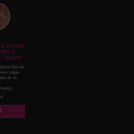
E FLEUR
SIER &
E VEGAN
boise fleur de
mboise vegan
âte de riz.
oint(s)
es
€