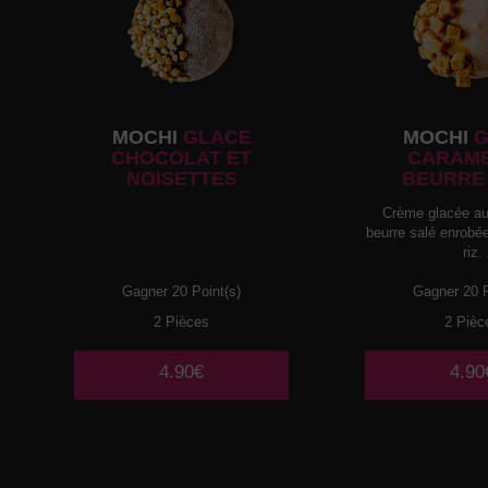
MOCHI
GLACE
MOCHI
G
CHOCOLAT ET
CARAME
NOISETTES
BEURRE
Crème glacée au
beurre salé enrobé
riz.
Gagner 20 Point(s)
Gagner 20 P
2 Pièces
2 Pièc
4.90€
4.90