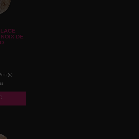
LACE
NOIX DE
O
oint(s)
es
€