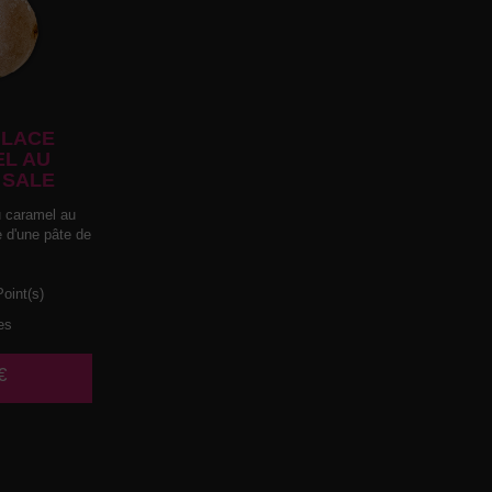
LACE
L AU
 SALE
 caramel au
e d'une pâte de
oint(s)
es
€