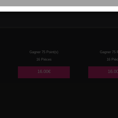
110
THON
111
MI
Gagner 75 Point(s)
Gagner 75 P
16 Pièces
16 Piè
16.00€
16.0