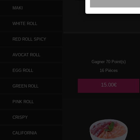
MAKI
109
SAUMON
WHITE ROLL
RED ROLL SPICY
AVOCAT ROLL
Gagner 70 Point(s)
16 Pièces
EGG ROLL
15.00€
GREEN ROLL
PINK ROLL
CRISPY
CALIFORNIA