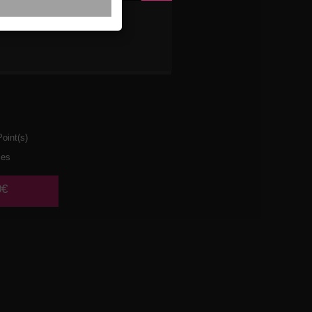
XTE
oint(s)
ces
0€