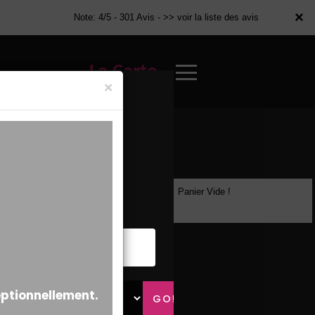
×
×
Note: 4/5 - 301 Avis -
>> voir la liste des avis
La Carte
×
Panier Vide !