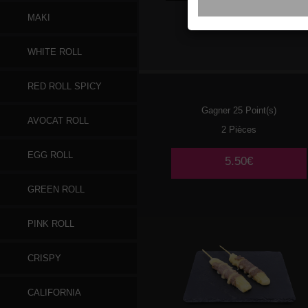
MAKI
016
SAUMON
WHITE ROLL
RED ROLL SPICY
Gagner 25 Point(s)
AVOCAT ROLL
2 Pièces
EGG ROLL
5.50€
GREEN ROLL
PINK ROLL
CRISPY
CALIFORNIA