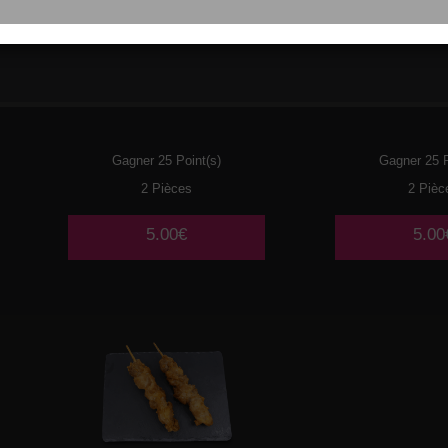
017
POULET
018
BOULE
POUL
Gagner 25 Point(s)
Gagner 25 P
2 Pièces
2 Pièc
5.00€
5.00