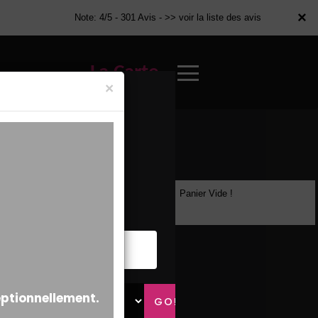
×
×
Note: 4/5 - 301 Avis -
>> voir la liste des avis
La Carte
×
Panier Vide !