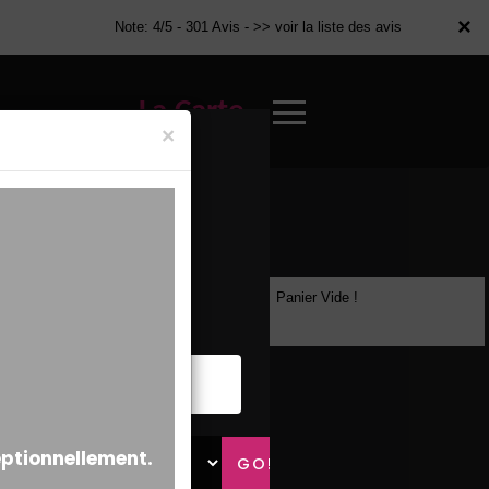
×
×
Note: 4/5 - 301 Avis -
>> voir la liste des avis
La Carte
×
Panier Vide !