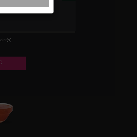
SE
oint(s)
€