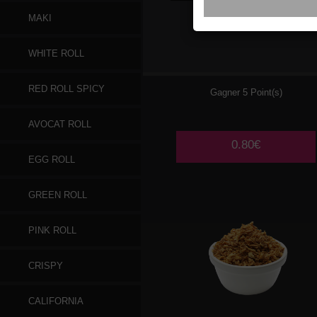
MAKI
GINGEMBRE
WHITE ROLL
RED ROLL SPICY
Gagner 5 Point(s)
AVOCAT ROLL
0.80€
EGG ROLL
GREEN ROLL
PINK ROLL
CRISPY
CALIFORNIA