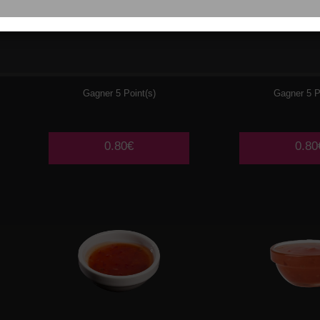
WASABI
CHEE
Gagner 5 Point(s)
Gagner 5 P
0.80€
0.80